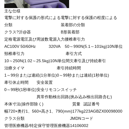
主な仕様
電撃に対する保護の形式による
電撃に対する保護の程度による
分類
装着部の分類
クラス?沂@器
B形装着部
定格電源電圧及び周波数
電源入力
腰椎牽引力
AC100V 50/60Hz
320VA
50～990N(5.1～101kg)10N単位
頸椎牽引力
牽引方式
10～250N(1.02～25.5kg)10N単位
間欠牽引及び持続牽引
治療タイマ
牽引持続時間
1～99分または連続(1分単位)
0～99秒または連続(1秒単位)
牽引休止時間
安全装置
0～99秒(1秒単位)
安全リモコンスイッチ
異常作動検出回路(挟み込み検出回路含む)
本体寸法(操作部除く)
質量
認証番号
幅720×奥行1、560×高さ1、790(mm)
177kg
223AGBZX00098000
クラス分類
JMDNコード
管理医療機器/特定保守管理医療機器
14106002