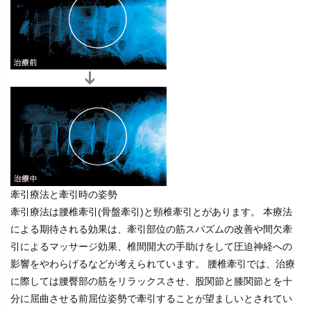
牽引療法と牽引時の姿勢
牽引療法は腰椎牽引(骨盤牽引)と頸椎牽引とがあります。 本療法
による期待される効果は、牽引部位の筋スパズムの改善や間欠牽
引によるマッサージ効果、椎間開大の手助けをして圧迫神経への
影響をやわらげるなどが考えられています。 腰椎牽引では、治療
に際しては腰臀部の筋をリラックスさせ、股関節と膝関節とを十
分に屈曲させる前屈位姿勢で牽引することが望ましいとされてい