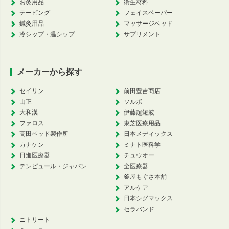
お灸用品
衛生材料
テーピング
フェイスペーパー
鍼灸用品
マッサージベッド
冷シップ・温シップ
サプリメント
メーカーから探す
セイリン
前田豊吉商店
山正
ソルボ
大和漢
伊藤超短波
ファロス
東芝医療用品
高田ベッド製作所
日本メディックス
カナケン
ミナト医科学
日進医療器
チュウオー
テンピュール・ジャパン
全医療器
釜屋もぐさ本舗
アルケア
日本シグマックス
セラバンド
ニトリート