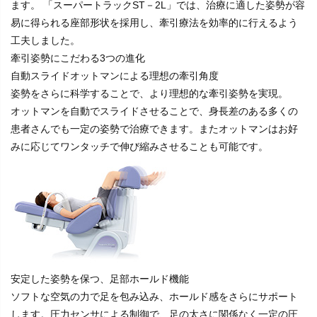
ます。 「スーパートラックST－2L」では、治療に適した姿勢が容
易に得られる座部形状を採用し、牽引療法を効率的に行えるよう
工夫しました。
牽引姿勢にこだわる
3
つの進化
自
動スライドオットマンによる理想の牽引角度
姿勢をさらに科学することで、より理想的な牽引姿勢を実現。
オットマンを自動でスライドさせることで、身長差のある多くの
患者さんでも一定の姿勢で治療できます。またオットマンはお好
みに応じてワンタッチで伸び縮みさせることも可能です。
安
定した姿勢を保つ、足部ホールド機能
ソフトな空気の力で足を包み込み、ホールド感をさらにサポート
します。圧力センサによる制御で、足の太さに関係なく一定の圧