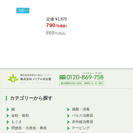
3,2
3,5
1箱～
定価
¥
1,870
カ
790
円(税抜)
869
円(税込)
カテゴリーから探す
鍼
滅菌・消毒
金粒・銀粒
パルス治療器
もぐさ
赤外線治療器
間接灸・台座灸・棒灸
テーピング