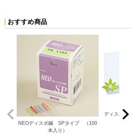
おすすめ商品
ディスポペーパ
31c
NEOディスポ鍼 SPタイプ （100
本入り）