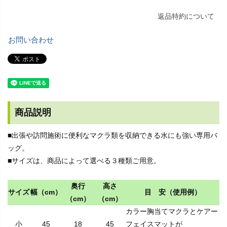
返品特約について
お問い合わせ
商品説明
■出張や訪問施術に便利なマクラ類を収納できる水にも強い専用バ
ッグ。
■サイズは、商品によって選べる３種類ご用意。
奥行
高さ
サイズ
幅（cm）
目 安（使用例）
（cm）
（cm）
カラー胸当てマクラとケアー
小
45
18
45
フェイスマットが