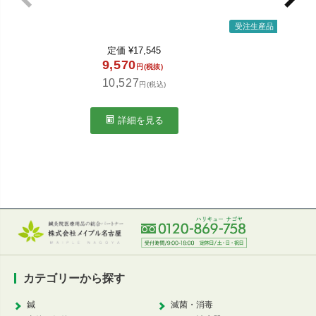
受注生産品
定価
定価
¥
17,545
49,
9,570
円(税抜)
54,7
10,527
円(税込)
詳細を見る
カテゴリーから探す
鍼
滅菌・消毒