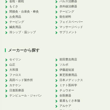
金粒・銀粒
パルス治療器
もぐさ
赤外線治療器
間接灸・台座灸・棒灸
テーピング
お灸用品
衛生材料
テーピング
フェイスペーパー
鍼灸用品
マッサージベッド
冷シップ・温シップ
サプリメント
メーカーから探す
セイリン
前田豊吉商店
山正
ソルボ
大和漢
伊藤超短波
ファロス
東芝医療用品
高田ベッド製作所
日本メディックス
カナケン
ミナト医科学
日進医療器
チュウオー
テンピュール・ジャパン
全医療器
釜屋もぐさ本舗
アルケア