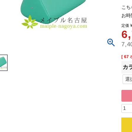
こち
お時
定価
6
7,4
[
67
カ