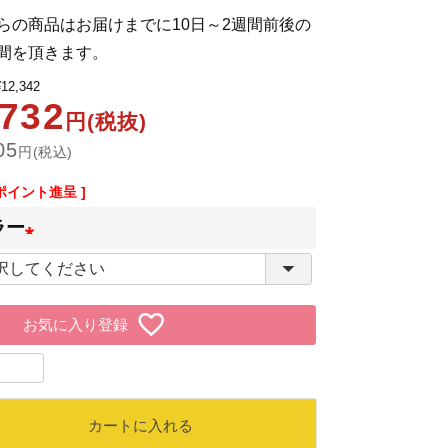
らの商品はお届けまでに10日～2週間前後の
間を頂きます。
¥
12,342
,732
円(税抜)
05
円(税込)
ポイント進呈 ]
ラー
(
必
お気に入り登録
須
)
カートに入れる