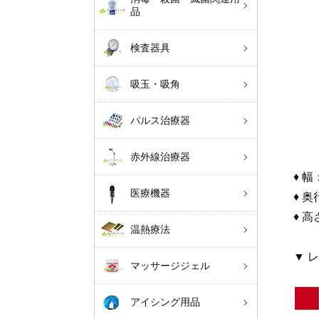
品
検査器具
吸玉・吸角
パルス治療器
赤外線治療器
♦ 幅
医療機器
♦ 奥
♦ 高
温熱療法
▼ 
マッサージジェル
アイシング用品