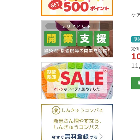
ケ
受
定価
1
11