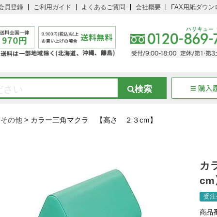
会員登録
ご利用ガイド
よくあるご質問
会社概要
FAX用紙ダウン
ーその他
カラー三角マクラ 【高さ ２３cm】
カ
c
受注
商品