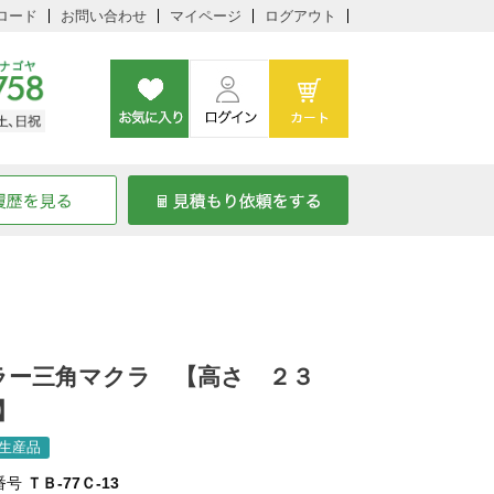
ロード
お問い合わせ
マイページ
ログアウト
ラー三角マクラ 【高さ ２３
m】
生産品
番号
ＴＢ-77Ｃ-13