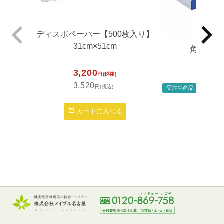
ディスポペーパー【500枚入り】
31cm×51cm
角マクラ
3,200
円(税抜)
3,520
円(税込)
受注生産品
定
カートに入れる
48
52