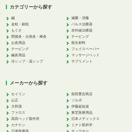
カテゴリーから探す
鍼
滅菌・消毒
金粒・銀粒
パルス治療器
もぐさ
赤外線治療器
間接灸・台座灸・棒灸
テーピング
お灸用品
衛生材料
テーピング
フェイスペーパー
鍼灸用品
マッサージベッド
冷シップ・温シップ
サプリメント
メーカーから探す
セイリン
前田豊吉商店
山正
ソルボ
大和漢
伊藤超短波
ファロス
東芝医療用品
高田ベッド製作所
日本メディックス
カナケン
ミナト医科学
日進医療器
チュウオー