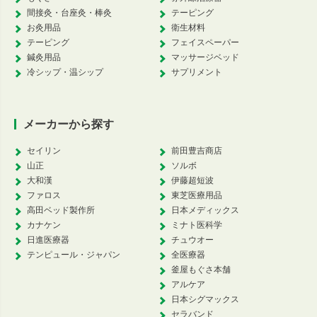
間接灸・台座灸・棒灸
テーピング
お灸用品
衛生材料
テーピング
フェイスペーパー
鍼灸用品
マッサージベッド
冷シップ・温シップ
サプリメント
メーカーから探す
セイリン
前田豊吉商店
山正
ソルボ
大和漢
伊藤超短波
ファロス
東芝医療用品
高田ベッド製作所
日本メディックス
カナケン
ミナト医科学
日進医療器
チュウオー
テンピュール・ジャパン
全医療器
釜屋もぐさ本舗
アルケア
日本シグマックス
セラバンド