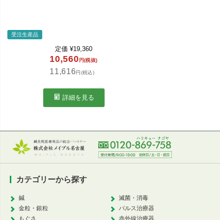
受注生産品
定価
¥
19,360
10,560
円(税抜)
11,616
円(税込)
詳細を見る
カテゴリーから探す
鍼
滅菌・消毒
金粒・銀粒
パルス治療器
もぐさ
赤外線治療器