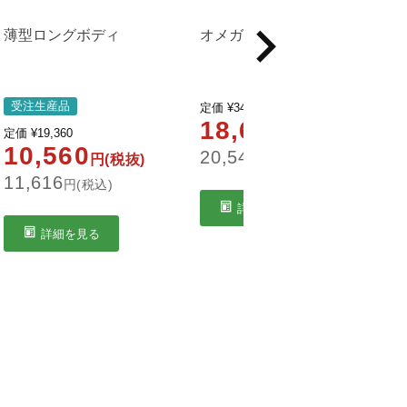
薄型ロングボディ
オメガピロー
受注生産品
定価
¥
34,243
18,677
定価
¥
19,360
円(税抜)
10,560
20,545
円(税抜)
円(税込)
11,616
8
円(税込)
詳細を見る
詳細を見る