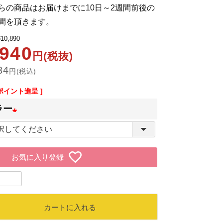
らの商品はお届けまでに10日～2週間前後の
間を頂きます。
¥
10,890
,940
円(税抜)
34
円(税込)
ポイント進呈 ]
ラー
(
必
お気に入り登録
須
)
カートに入れる