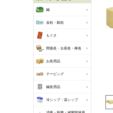
鍼
金粒・銀粒
もぐさ
間接灸・台座灸・棒灸
お灸用品
テーピング
鍼灸用品
冷シップ・温シップ
消毒・殺菌・滅菌関連用