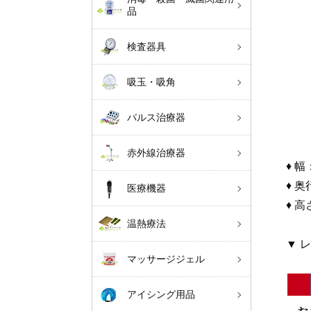
品
検査器具
吸玉・吸角
パルス治療器
赤外線治療器
♦ 幅
♦ 奥
医療機器
♦ 高
温熱療法
▼ 
マッサージジェル
アイシング用品