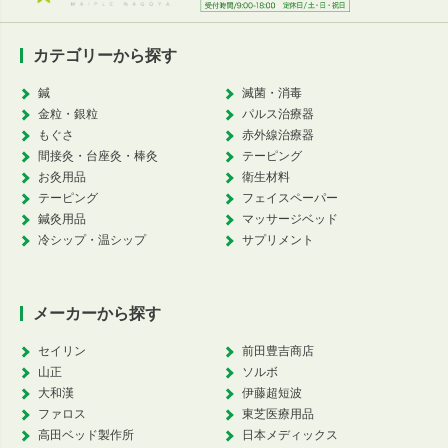
カテゴリーから探す
鍼
滅菌・消毒
金粒・銀粒
パルス治療器
もぐさ
赤外線治療器
間接灸・台座灸・棒灸
テーピング
お灸用品
衛生材料
テーピング
フェイスペーパー
鍼灸用品
マッサージベッド
冷シップ・温シップ
サプリメント
メーカーから探す
セイリン
前田豊吉商店
山正
ソルボ
大和漢
伊藤超短波
ファロス
東芝医療用品
高田ベッド製作所
日本メディックス