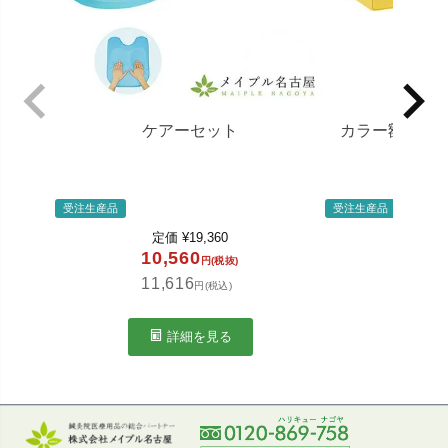
ケアーセット
カラー額マク
さ 
受注生産品
受注生産品
定価
¥
19,360
定
10,560
1,1
円(税抜)
11,616
1,2
円(税込)
詳細を見る