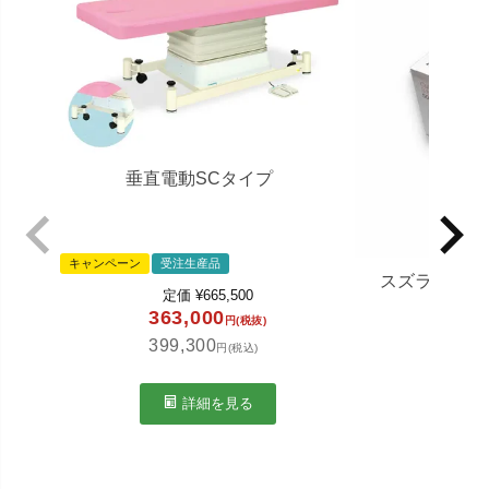
垂直電動SCタイプ
キャンペーン
受注生産品
スズランカ
定価
¥
665,500
363,000
円(税抜)
399,300
円(税込)
定価
1,2
詳細を見る
1,3