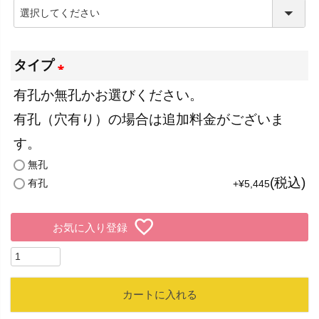
)
(
必
須
タイプ
)
有孔か無孔かお選びください。
(
有孔（穴有り）の場合は追加料金がございま
必
す。
須
無孔
)
税込
有孔
+
¥
5,445
お気に入り登録
カートに入れる