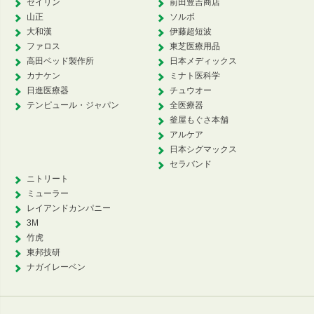
セイリン
前田豊吉商店
山正
ソルボ
大和漢
伊藤超短波
ファロス
東芝医療用品
高田ベッド製作所
日本メディックス
カナケン
ミナト医科学
日進医療器
チュウオー
テンピュール・ジャパン
全医療器
釜屋もぐさ本舗
アルケア
日本シグマックス
セラバンド
ニトリート
ミューラー
レイアンドカンパニー
3M
竹虎
東邦技研
ナガイレーベン