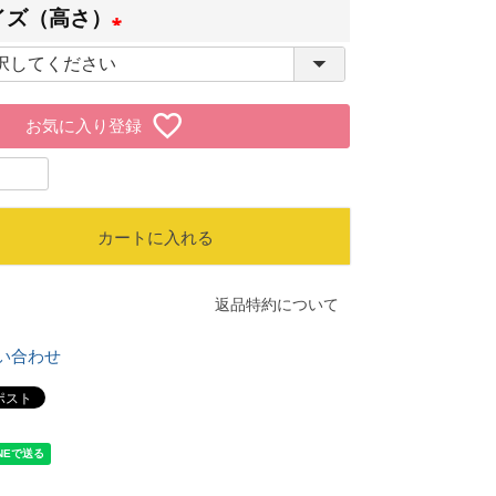
必
イズ（高さ）
須
(
)
必
お気に入り登録
須
)
カートに入れる
返品特約について
い合わせ