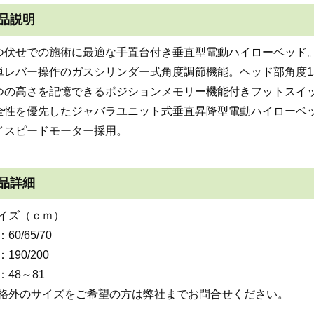
品説明
つ伏せでの施術に最適な手置台付き垂直型電動ハイローベッド
単レバー操作のガスシリンダー式角度調節機能。ヘッド部角度15
つの高さを記憶できるポジションメモリー機能付きフットスイ
全性を優先したジャバラユニット式垂直昇降型電動ハイローベ
イスピードモーター採用。
品詳細
イズ（ｃｍ）
60/65/70
190/200
：48～81
格外のサイズをご希望の方は弊社までお問合せください。