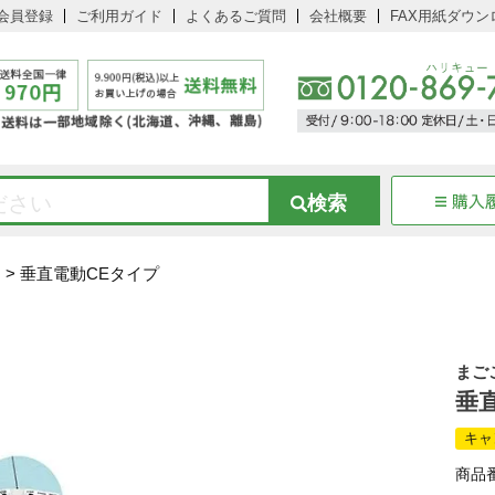
会員登録
ご利用ガイド
よくあるご質問
会社概要
FAX用紙ダウン
ド
垂直電動CEタイプ
まご
垂
キャ
商品