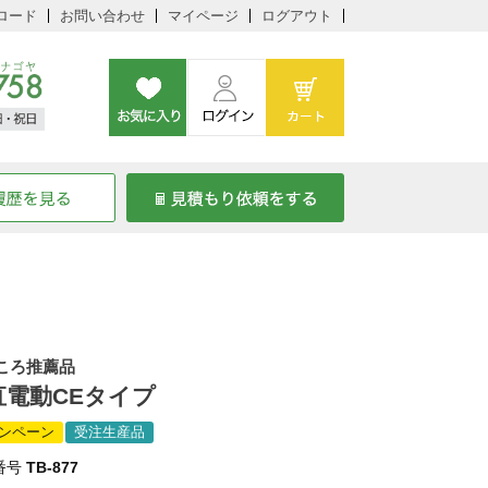
ロード
お問い合わせ
マイページ
ログアウト
ころ推薦品
直電動CEタイプ
ンペーン
受注生産品
番号
TB-877