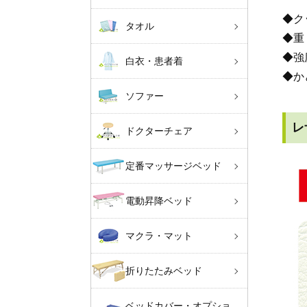
◆ク
タオル
◆重
◆強
白衣・患者着
◆か
ソファー
レ
ドクターチェア
定番マッサージベッド
電動昇降ベッド
マクラ・マット
折りたたみベッド
ベッドカバー・オプショ