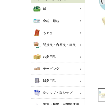
鍼
金粒・銀粒
もぐさ
間接灸・台座灸・棒灸
お灸用品
テーピング
鍼灸用品
冷シップ・温シップ
消毒・殺菌・滅菌関連用