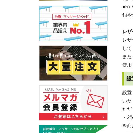
●R
鉛や
レザ
レザ
して
また
使用
設
設置
いた
ただ
・2
※商