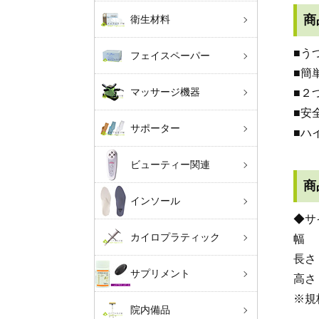
商
衛生材料
■う
フェイスペーパー
■簡
マッサージ機器
■２
■安
サポーター
■ハ
ビューティー関連
商
インソール
◆サ
カイロプラティック
幅 ：
長さ：
サプリメント
高さ
※規
院内備品