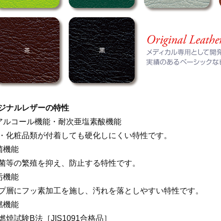
ジナルレザーの特性
アルコール機能・耐次亜塩素酸機能
・化粧品類が付着しても硬化しにくい特性です。
菌機能
菌等の繁殖を抑え、防止する特性です。
汚機能
プ層にフッ素加工を施し、汚れを落としやすい特性です。
燃機能
燃焼試験B法［JIS1091合格品］