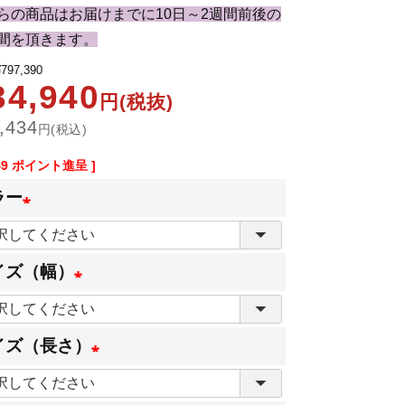
らの商品はお届けまでに10日～2週間前後の
間を頂きます。
¥
797,390
34,940
円(税抜)
,434
円(税込)
49
ポイント進呈 ]
ラー
(
必
イズ（幅）
須
(
)
必
イズ（長さ）
須
(
)