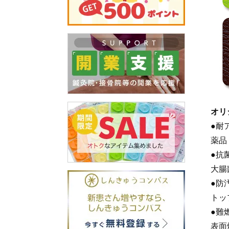
オリ
●耐
薬品
●抗
大腸
●防
トッ
●難
表面