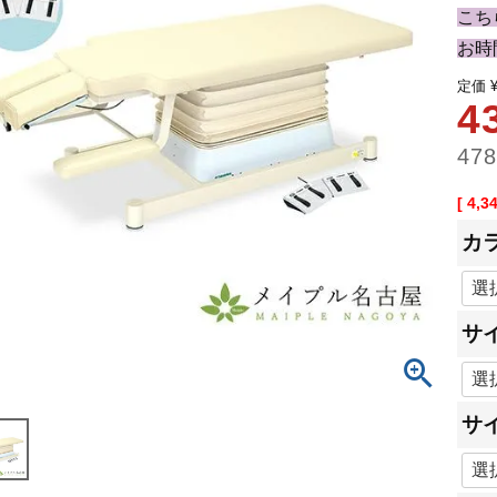
こち
お時
定価
4
478
[
4,3
カ
サ
サ