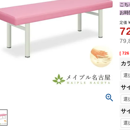
こち
お時
定価
7
79,
[
726
カ
サ
サ