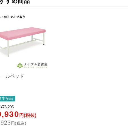
すすめ商品
チールベッド
注生産品
¥
73,205
9,930
円(税抜)
,923
円(税込)