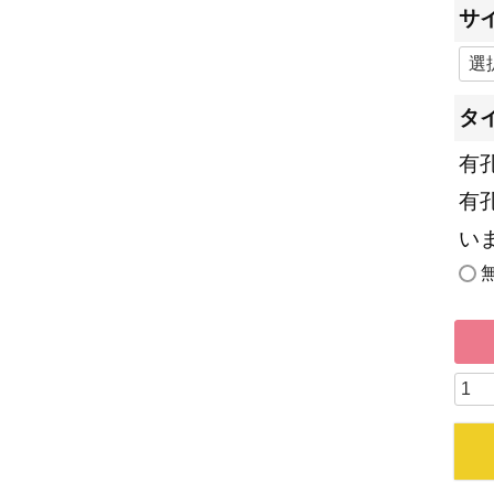
サ
タ
有
有
い