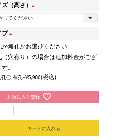
必
イズ（高さ）
須
(
)
必
イプ
須
孔か無孔かお選びください。
(
)
孔（穴有り）の場合は追加料金がござ
必
ます。
須
税込
無孔
有孔
+
¥
5,986
)
お気に入り登録
カートに入れる