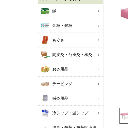
鍼
金粒・銀粒
もぐさ
間接灸・台座灸・棒灸
お灸用品
テーピング
鍼灸用品
冷シップ・温シップ
消毒・殺菌・滅菌関連用