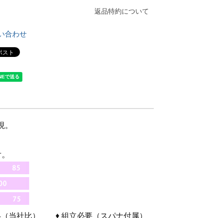
返品特約について
い合わせ
現。
 ： 4（当社比） ♦ 組立必要（スパナ付属）