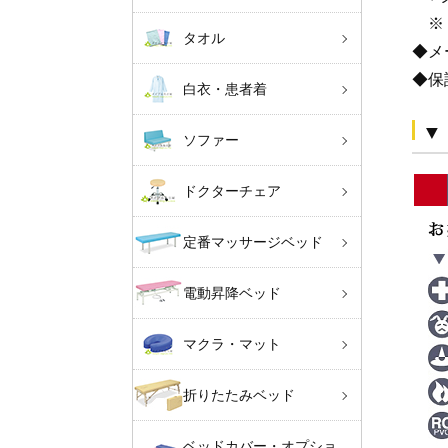
※ 
タオル
◆メ
◆保
白衣・患者着
▼
ソファー
ドクターチェア
定番マッサージベッド
電動昇降ベッド
マクラ・マット
折りたたみベッド
ベッドカバー・オプショ