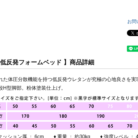
お問
 低反発フォームベッド 】商品詳細
優れた体圧分散機能を持つ低反発ウレタンが究極の心地良さを実
上段H型脚部。粉体塗装仕上げ。
クッション厚 ： 6cm ♦ 重量 ： 約30kg ♦ 強度レベル