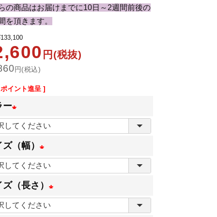
らの商品はお届けまでに10日～2週間前後の
間を頂きます。
¥
133,100
2,600
円(税抜)
860
円(税込)
ポイント進呈 ]
ラー
(
必
イズ（幅）
須
(
)
必
イズ（長さ）
須
(
)