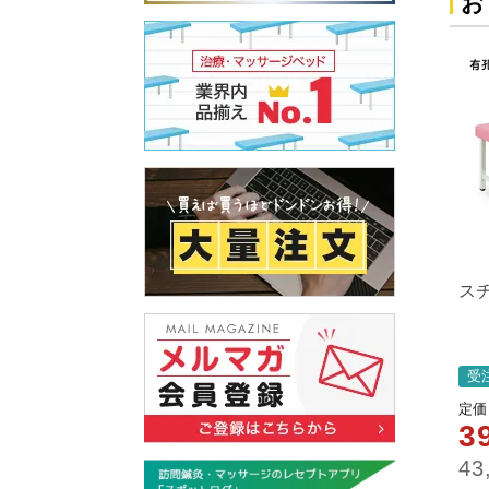
お
ス
受
定価
3
43