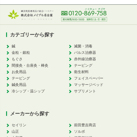
カテゴリーから探す
鍼
滅菌・消毒
金粒・銀粒
パルス治療器
もぐさ
赤外線治療器
間接灸・台座灸・棒灸
テーピング
お灸用品
衛生材料
テーピング
フェイスペーパー
鍼灸用品
マッサージベッド
冷シップ・温シップ
サプリメント
メーカーから探す
セイリン
前田豊吉商店
山正
ソルボ