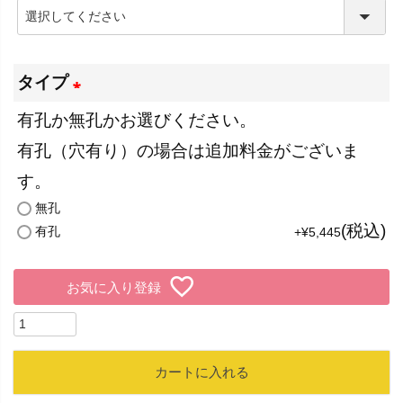
)
(
必
須
タイプ
)
有孔か無孔かお選びください。
(
有孔（穴有り）の場合は追加料金がございま
必
す。
須
無孔
)
税込
有孔
+
¥
5,445
お気に入り登録
カートに入れる