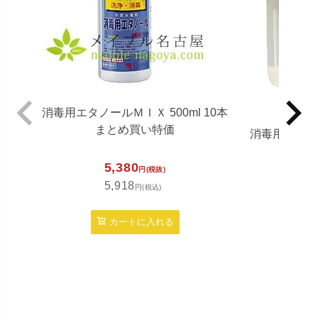
消毒用エタノールＭＩＸ 500ml 10本
まとめ買い特価
消毒用エタノ
5,380
円(税抜)
5,918
4,3
円(税込)
4,7
カートに入れる
カ