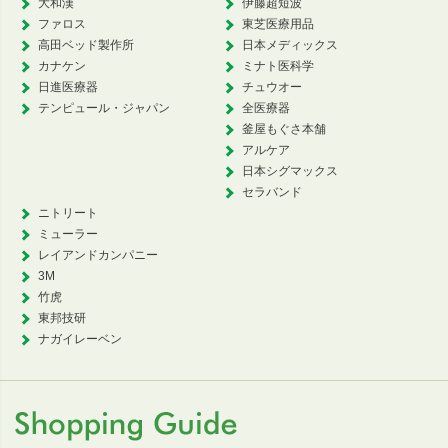
大和漢
伊藤超短波
ファロス
東芝医療用品
高田ベッド製作所
日本メディックス
カナケン
ミナト医科学
日進医療器
チュウオー
テンピュール・ジャパン
全医療器
釜屋もぐさ本舗
アルケア
日本シグマックス
セラバンド
ニトリート
ミューラー
レイアンドカンパニー
3M
竹虎
東邦技研
ナガイレーベン