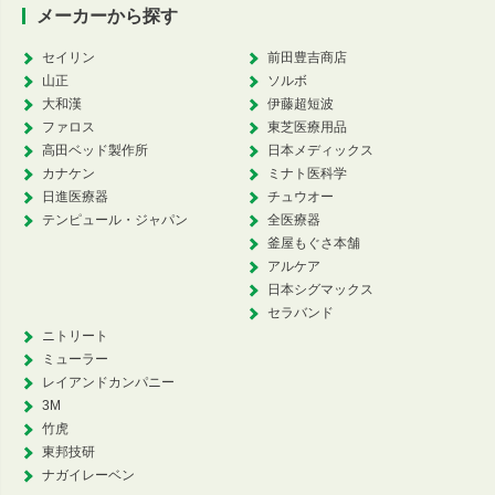
メーカーから探す
セイリン
前田豊吉商店
山正
ソルボ
大和漢
伊藤超短波
ファロス
東芝医療用品
高田ベッド製作所
日本メディックス
カナケン
ミナト医科学
日進医療器
チュウオー
テンピュール・ジャパン
全医療器
釜屋もぐさ本舗
アルケア
日本シグマックス
セラバンド
ニトリート
ミューラー
レイアンドカンパニー
3M
竹虎
東邦技研
ナガイレーベン