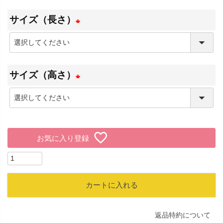
必
サイズ（長さ）
須
)
(
必
サイズ（高さ）
須
)
(
必
須
お気に入り登録
)
カートに入れる
返品特約について