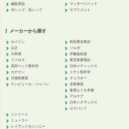
鍼灸用品
マッサージベッド
冷シップ・温シップ
サプリメント
メーカーから探す
セイリン
前田豊吉商店
山正
ソルボ
大和漢
伊藤超短波
ファロス
東芝医療用品
高田ベッド製作所
日本メディックス
カナケン
ミナト医科学
日進医療器
チュウオー
テンピュール・ジャパン
全医療器
釜屋もぐさ本舗
アルケア
日本シグマックス
セラバンド
ニトリート
ミューラー
レイアンドカンパニー