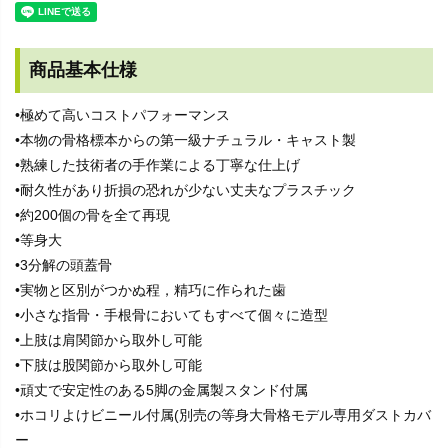
商品基本仕様
•極めて高いコストパフォーマンス
•本物の骨格標本からの第一級ナチュラル・キャスト製
•熟練した技術者の手作業による丁寧な仕上げ
•耐久性があり折損の恐れが少ない丈夫なプラスチック
•約200個の骨を全て再現
•等身大
•3分解の頭蓋骨
•実物と区別がつかぬ程，精巧に作られた歯
•小さな指骨・手根骨においてもすべて個々に造型
•上肢は肩関節から取外し可能
•下肢は股関節から取外し可能
•頑丈で安定性のある5脚の金属製スタンド付属
•ホコリよけビニール付属(別売の等身大骨格モデル専用ダストカバ
ー