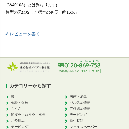
（W40103）とは異なります)
•模型の元になった標本の身長：約160㎝
レビューを書く
カテゴリーから探す
鍼
滅菌・消毒
金粒・銀粒
パルス治療器
もぐさ
赤外線治療器
間接灸・台座灸・棒灸
テーピング
お灸用品
衛生材料
テーピング
フェイスペーパー