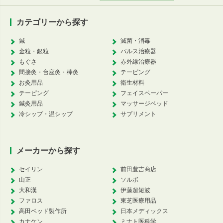
カテゴリーから探す
鍼
滅菌・消毒
金粒・銀粒
パルス治療器
もぐさ
赤外線治療器
間接灸・台座灸・棒灸
テーピング
お灸用品
衛生材料
テーピング
フェイスペーパー
鍼灸用品
マッサージベッド
冷シップ・温シップ
サプリメント
メーカーから探す
セイリン
前田豊吉商店
山正
ソルボ
大和漢
伊藤超短波
ファロス
東芝医療用品
高田ベッド製作所
日本メディックス
カナケン
ミナト医科学