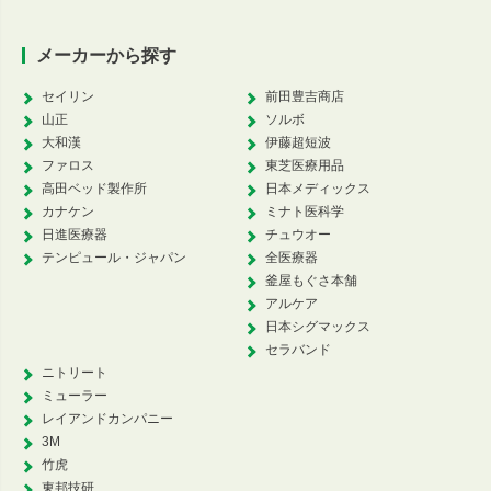
メーカーから探す
セイリン
前田豊吉商店
山正
ソルボ
大和漢
伊藤超短波
ファロス
東芝医療用品
高田ベッド製作所
日本メディックス
カナケン
ミナト医科学
日進医療器
チュウオー
テンピュール・ジャパン
全医療器
釜屋もぐさ本舗
アルケア
日本シグマックス
セラバンド
ニトリート
ミューラー
レイアンドカンパニー
3M
竹虎
東邦技研