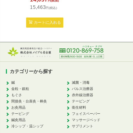
円(税抜)
15,463
円(税込)
カートに入れる
カテゴリーから探す
鍼
滅菌・消毒
金粒・銀粒
パルス治療器
もぐさ
赤外線治療器
間接灸・台座灸・棒灸
テーピング
お灸用品
衛生材料
テーピング
フェイスペーパー
鍼灸用品
マッサージベッド
冷シップ・温シップ
サプリメント