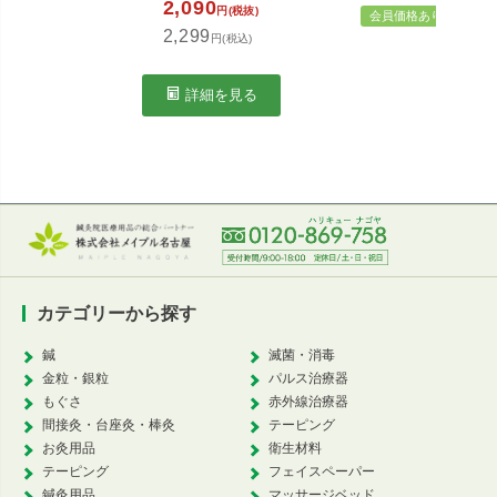
2,090
円(税抜)
会員価格あり
2,299
円(税込)
3,8
4,1
詳細を見る
カ
カテゴリーから探す
鍼
滅菌・消毒
金粒・銀粒
パルス治療器
もぐさ
赤外線治療器
間接灸・台座灸・棒灸
テーピング
お灸用品
衛生材料
テーピング
フェイスペーパー
鍼灸用品
マッサージベッド