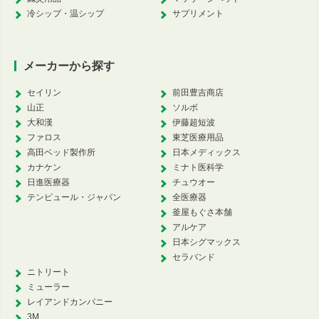
冷シップ・温シップ
サプリメント
メーカーから探す
セイリン
前田豊吉商店
山正
ソルボ
大和漢
伊藤超短波
ファロス
東芝医療用品
高田ベッド製作所
日本メディックス
カナケン
ミナト医科学
日進医療器
チュウオー
テンピュール・ジャパン
全医療器
釜屋もぐさ本舗
アルケア
日本シグマックス
セラバンド
ニトリート
ミューラー
レイアンドカンパニー
3M