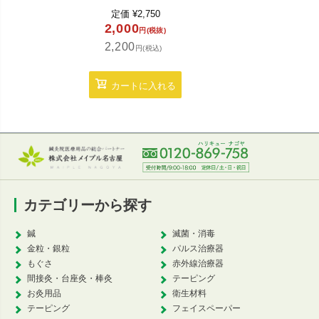
定価
¥
2,750
定
2,000
1,3
円(税抜)
2,200
1,4
円(税込)
カートに入れる
カ
カテゴリーから探す
鍼
滅菌・消毒
金粒・銀粒
パルス治療器
もぐさ
赤外線治療器
間接灸・台座灸・棒灸
テーピング
お灸用品
衛生材料
テーピング
フェイスペーパー