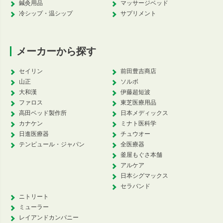
鍼灸用品
マッサージベッド
冷シップ・温シップ
サプリメント
メーカーから探す
セイリン
前田豊吉商店
山正
ソルボ
大和漢
伊藤超短波
ファロス
東芝医療用品
高田ベッド製作所
日本メディックス
カナケン
ミナト医科学
日進医療器
チュウオー
テンピュール・ジャパン
全医療器
釜屋もぐさ本舗
アルケア
日本シグマックス
セラバンド
ニトリート
ミューラー
レイアンドカンパニー