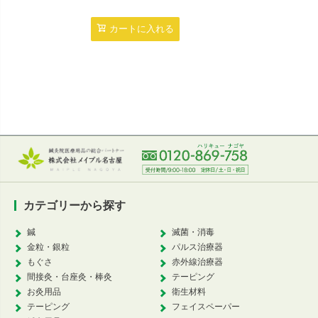
4,7
カートに入れる
カ
カテゴリーから探す
鍼
滅菌・消毒
金粒・銀粒
パルス治療器
もぐさ
赤外線治療器
間接灸・台座灸・棒灸
テーピング
お灸用品
衛生材料
テーピング
フェイスペーパー