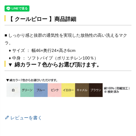
【 クールピロー 】商品詳細
■ しっかり感と抜群の通気性を実現した放熱性の高い洗えるマク
ラ。
♦ サイズ ： 幅46×奥行24×高さ6cm
♦ 中身 ： ソフトパイプ（ポリエチレン100％）
▼ 綿カラー７色からお選び頂けます。
レビューを書く