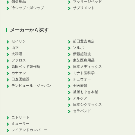
鍼灸用品
マッサージベッド
冷シップ・温シップ
サプリメント
メーカーから探す
セイリン
前田豊吉商店
山正
ソルボ
大和漢
伊藤超短波
ファロス
東芝医療用品
高田ベッド製作所
日本メディックス
カナケン
ミナト医科学
日進医療器
チュウオー
テンピュール・ジャパン
全医療器
釜屋もぐさ本舗
アルケア
日本シグマックス
セラバンド
ニトリート
ミューラー
レイアンドカンパニー