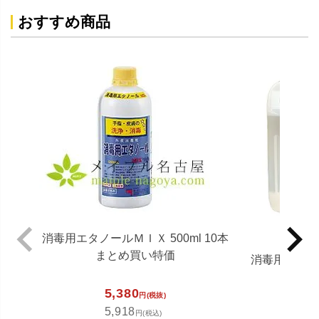
おすすめ商品
消毒用エタノールＭＩＸ 500ml 10本
まとめ買い特価
消毒用エタノ
5,380
円(税抜)
5,918
4,3
円(税込)