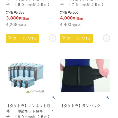
号 【６０mm×約２５ｍ】
号 【７５mm×約２５ｍ】
定価
¥
5,335
定価
¥
5,500
3,880
4,000
円(税抜)
円(税抜)
4,268
4,400
円(税込)
円(税込)
カートに入れる
カートに入れる
【タケトラ】コンネット包
【タケトラ】ランバック
帯 （伸縮ネット包帯） ７
号 【８０mm×約２５ｍ】