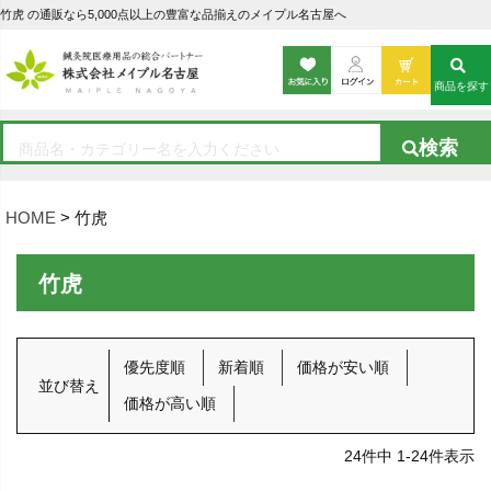
竹虎 の通販なら5,000点以上の豊富な品揃えのメイプル名古屋へ
商品を探す
HOME
竹虎
竹虎
優先度順
新着順
価格が安い順
並び替え
価格が高い順
24
件中
1
-
24
件表示