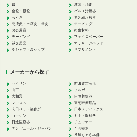
鍼
滅菌・消毒
金粒・銀粒
パルス治療器
もぐさ
赤外線治療器
間接灸・台座灸・棒灸
テーピング
お灸用品
衛生材料
テーピング
フェイスペーパー
鍼灸用品
マッサージベッド
冷シップ・温シップ
サプリメント
メーカーから探す
セイリン
前田豊吉商店
山正
ソルボ
大和漢
伊藤超短波
ファロス
東芝医療用品
高田ベッド製作所
日本メディックス
カナケン
ミナト医科学
日進医療器
チュウオー
テンピュール・ジャパン
全医療器
釜屋もぐさ本舗