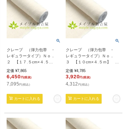
クレープ （弾力包帯 ・
クレープ （弾力包帯 ・
レギュラータイプ）Ｎｏ．
レギュラータイプ）Ｎｏ．
２ 【１７.５cm×４.５
３ 【１０cm×４.５ｍ】 ６
ｍ】 ６巻入り
巻入り
定価
¥
7,865
定価
¥
4,785
6,450
3,920
円(税抜)
円(税抜)
7,095
4,312
円(税込)
円(税込)
カートに入れる
カートに入れる