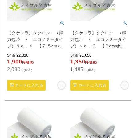
【タケトラ】ククロン （弾
【タケトラ】ククロン （弾
力包帯 ・ エコノミータイ
力包帯 ・ エコノミータイ
プ）Ｎｏ．４ 【７.５cm×約
プ）Ｎｏ．６ 【５cm×約４.
４.５ｍ】 ６巻入り
５ｍ】 ６巻入り
定価
¥
2,310
定価
¥
1,650
1,900
1,350
円(税抜)
円(税抜)
2,090
1,485
円(税込)
円(税込)
カートに入れる
カートに入れる