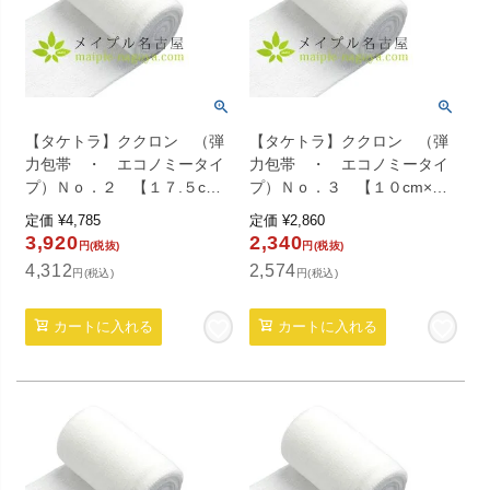
【タケトラ】ククロン （弾
【タケトラ】ククロン （弾
力包帯 ・ エコノミータイ
力包帯 ・ エコノミータイ
プ）Ｎｏ．２ 【１７.５cm×
プ）Ｎｏ．３ 【１０cm×約
約４.５ｍ】 ６巻入り
４.５ｍ】 ６巻入り
定価
¥
4,785
定価
¥
2,860
3,920
2,340
円(税抜)
円(税抜)
4,312
2,574
円(税込)
円(税込)
カートに入れる
カートに入れる