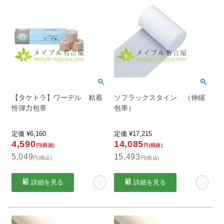
【タケトラ】ワーデル 粘着
ソフラックスタイン （伸縮
性弾力包帯
包帯）
定価
¥
6,160
定価
¥
17,215
4,590
14,085
円(税抜)
円(税抜)
5,049
15,493
円(税込)
円(税込)
詳細を見る
詳細を見る