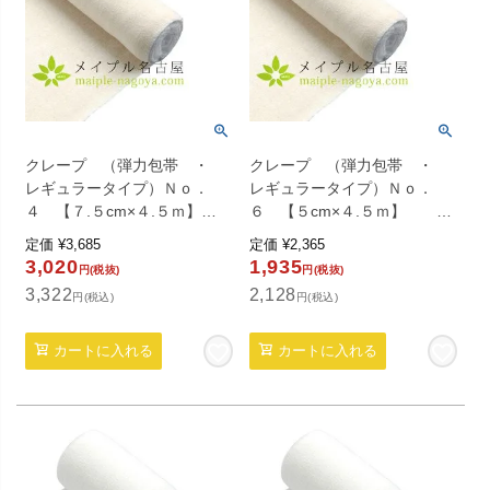
クレープ （弾力包帯 ・
クレープ （弾力包帯 ・
レギュラータイプ）Ｎｏ．
レギュラータイプ）Ｎｏ．
４ 【７.５cm×４.５ｍ】
６ 【５cm×４.５ｍ】 ６
６巻入り
巻入り
定価
¥
3,685
定価
¥
2,365
3,020
1,935
円(税抜)
円(税抜)
3,322
2,128
円(税込)
円(税込)
カートに入れる
カートに入れる