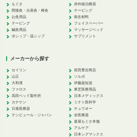
もぐさ
赤外線治療器
間接灸・台座灸・棒灸
テーピング
お灸用品
衛生材料
テーピング
フェイスペーパー
鍼灸用品
マッサージベッド
冷シップ・温シップ
サプリメント
メーカーから探す
セイリン
前田豊吉商店
山正
ソルボ
大和漢
伊藤超短波
ファロス
東芝医療用品
高田ベッド製作所
日本メディックス
カナケン
ミナト医科学
日進医療器
チュウオー
テンピュール・ジャパン
全医療器
釜屋もぐさ本舗
アルケア
日本シグマックス