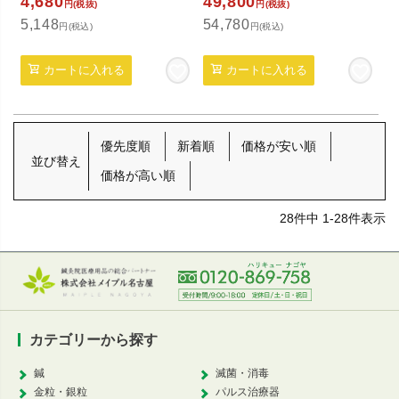
4,680
49,800
円(税抜)
円(税抜)
5,148
54,780
円(税込)
円(税込)
カートに入れる
カートに入れる
優先度順
新着順
価格が安い順
並び替え
価格が高い順
28
件中
1
-
28
件表示
カテゴリーから探す
鍼
滅菌・消毒
金粒・銀粒
パルス治療器