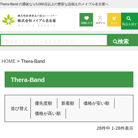
Thera-Band の通販なら5,000点以上の豊富な品揃えのメイプル名古屋へ
商品を探す
HOME
Thera-Band
Thera-Band
優先度順
新着順
価格が安い順
並び替え
価格が高い順
28
件中
1
-
28
件表示