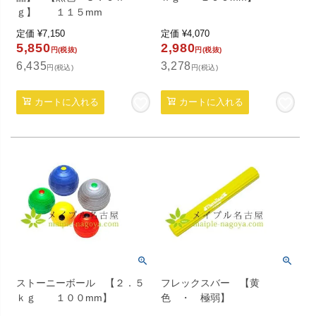
ｇ】 １１５mm
定価
¥
7,150
定価
¥
4,070
5,850
2,980
円(税抜)
円(税抜)
6,435
3,278
円(税込)
円(税込)
カートに入れる
カートに入れる
ストーニーボール 【２．５
フレックスバー 【黄
ｋｇ １００mm】
色 ・ 極弱】