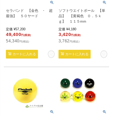
セラバンド 【金色 ・ 超
ソフトウエイトボール 【単
最強】 ５０ヤード
品】 【黄褐色 ０．５ｋ
ｇ】 １１５mm
定価
¥
57,200
定価
¥
4,180
49,400
3,420
円(税抜)
円(税抜)
54,340
3,762
円(税込)
円(税込)
カートに入れる
カートに入れる