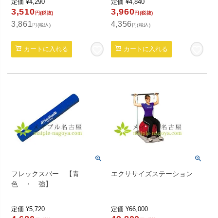
定価
¥
4,290
定価
¥
4,840
3,510
3,960
円(税抜)
円(税抜)
3,861
4,356
円(税込)
円(税込)
カートに入れる
カートに入れる
フレックスバー 【青
エクササイズステーション
色 ・ 強】
定価
¥
5,720
定価
¥
66,000