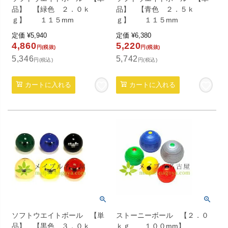
品】 【緑色 ２．０ｋ
品】 【青色 ２．５ｋ
ｇ】 １１５mm
ｇ】 １１５mm
定価
¥
5,940
定価
¥
6,380
4,860
5,220
円(税抜)
円(税抜)
5,346
5,742
円(税込)
円(税込)
カートに入れる
カートに入れる
ソフトウエイトボール 【単
ストーニーボール 【２．０
品】 【黒色 ３．０ｋ
ｋｇ １００mm】