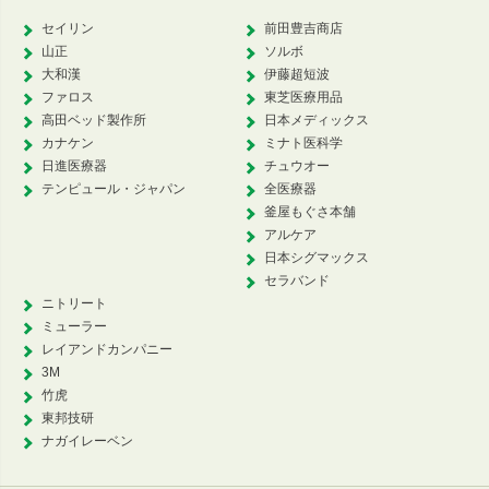
セイリン
前田豊吉商店
山正
ソルボ
大和漢
伊藤超短波
ファロス
東芝医療用品
高田ベッド製作所
日本メディックス
カナケン
ミナト医科学
日進医療器
チュウオー
テンピュール・ジャパン
全医療器
釜屋もぐさ本舗
アルケア
日本シグマックス
セラバンド
ニトリート
ミューラー
レイアンドカンパニー
3M
竹虎
東邦技研
ナガイレーベン