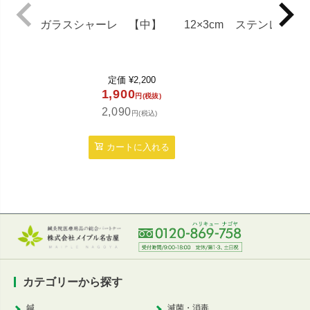
ガラスシャーレ 【中】 12×3cm
ステンレス
1
定価
¥
2,200
定
1,900
2,7
円(税抜)
2,090
3,0
円(税込)
カートに入れる
カ
カテゴリーから探す
鍼
滅菌・消毒