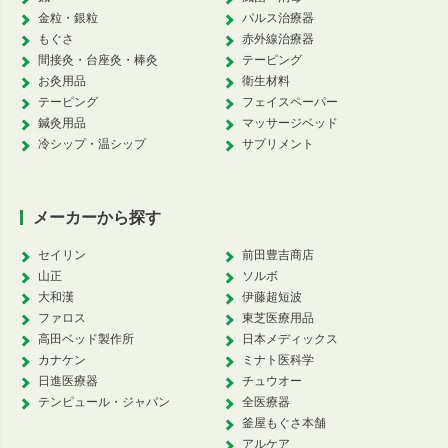
金粒・銀粒
パルス治療器
もぐさ
赤外線治療器
間接灸・台座灸・棒灸
テーピング
お灸用品
衛生材料
テーピング
フェイスペーパー
鍼灸用品
マッサージベッド
冷シップ・温シップ
サプリメント
メーカーから探す
セイリン
前田豊吉商店
山正
ソルボ
大和漢
伊藤超短波
ファロス
東芝医療用品
高田ベッド製作所
日本メディックス
カナケン
ミナト医科学
日進医療器
チュウオー
テンピュール・ジャパン
全医療器
釜屋もぐさ本舗
アルケア