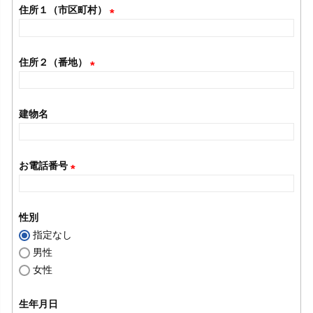
須
住所１（市区町村）
)
(
必
住所２（番地）
須
(
)
必
建物名
須
)
お電話番号
(
必
性別
須
指定なし
)
男性
女性
生年月日