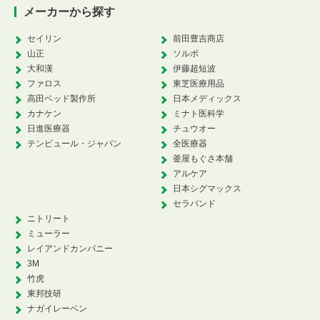
メーカーから探す
セイリン
前田豊吉商店
山正
ソルボ
大和漢
伊藤超短波
ファロス
東芝医療用品
高田ベッド製作所
日本メディックス
カナケン
ミナト医科学
日進医療器
チュウオー
テンピュール・ジャパン
全医療器
釜屋もぐさ本舗
アルケア
日本シグマックス
セラバンド
ニトリート
ミューラー
レイアンドカンパニー
3M
竹虎
東邦技研
ナガイレーベン