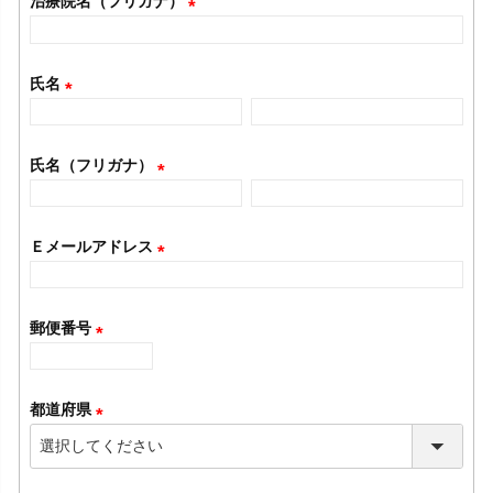
治療院名（フリガナ）
須
(
)
必
氏名
須
(
)
必
氏名（フリガナ）
須
(
)
必
Ｅメールアドレス
須
(
)
必
郵便番号
須
(
)
必
都道府県
須
(
)
必