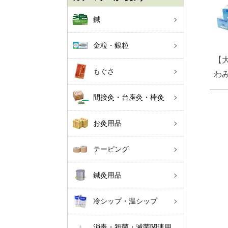
鍼
金粒・銀粒
【
もぐさ
わみ
間接灸・台座灸・棒灸
お灸用品
テーピング
鍼灸用品
冷シップ・温シップ
消毒・殺菌・滅菌関連用