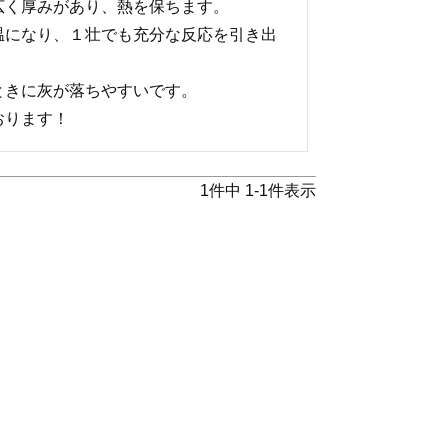
く厚みがあり、熱を保ちます。

温になり、１壮でも充分な反応を引き出
きに灰が落ちやすいです。

1
件中
1
-
1
件表示