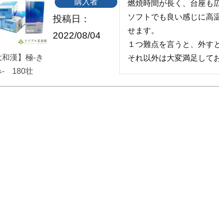
購入者
燃焼時間が長く、台座も広
ソフトでも良い感じに高
投稿日
せます。

2022/08/04
１つ難点を言うと、外すと
大和漢】極-き
- 180壮