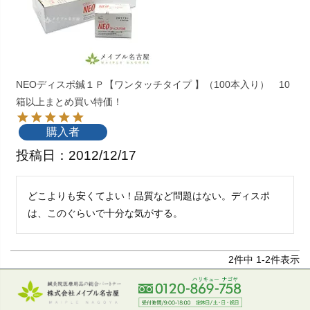
NEOディスポ鍼１Ｐ【ワンタッチタイプ 】（100本入り） 10
箱以上まとめ買い特価！
購入者
投稿日
2012/12/17
どこよりも安くてよい！品質など問題はない。ディスポ
は、このぐらいで十分な気がする。
2
件中
1
-
2
件表示