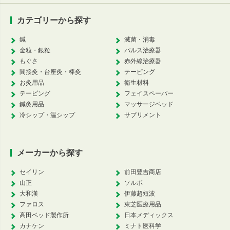
カテゴリーから探す
鍼
滅菌・消毒
金粒・銀粒
パルス治療器
もぐさ
赤外線治療器
間接灸・台座灸・棒灸
テーピング
お灸用品
衛生材料
テーピング
フェイスペーパー
鍼灸用品
マッサージベッド
冷シップ・温シップ
サプリメント
メーカーから探す
セイリン
前田豊吉商店
山正
ソルボ
大和漢
伊藤超短波
ファロス
東芝医療用品
高田ベッド製作所
日本メディックス
カナケン
ミナト医科学