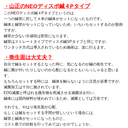
・山正のNEOディスポ鍼４Pタイプ
このNEOディスポ鍼４Pタイプというのは、
一つの鍼管に対して４本の鍼体がセットになったものです。
鍼体と鍼管がセットになっていないため、いちいちセットするのが面倒
ですが、
鍼管が少ない分値段は割安になります。
鍼管はストレートタイプでディスポ鍼SPタイプと同じですが、
ワンタッチ方式は導入されているため施術は、楽に行えます。
・衛生面は大丈夫？
自分で鍼をセットするとなった時に、気になるのが鍼の衛生です。
鍼に菌が付いたりしないのか心配になるかともいらっしゃると思いま
す。
もちろんセットする時には、鍼体を触らないように注意が必要ですが、
滅菌加工は十分に施されています。
EOG滅菌と呼ばれる微生物を死滅させる滅菌法を行い、
鍼体には国内材料が使われているため、滅菌としては万全です。
それでも、やはり衛生面が心配、
もしくは鍼をセットする手間が惜しいという場合には、
鍼管と鍼体がセットになったものと、
コスト面での比較を行ってみてはいかがでしょうか。