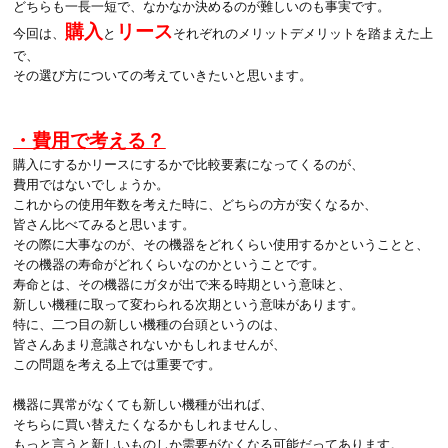
どちらも一長一短で、なかなか決めるのが難しいのも事実です。
購入
リース
今回は、
と
それぞれのメリットデメリットを踏まえた上
で、
その選び方についての考えていきたいと思います。
・費用で考える？
購入にするかリースにするかで比較要素になってくるのが、
費用ではないでしょうか。
これからの使用年数を考えた時に、どちらの方が安くなるか、
皆さん比べてみると思います。
その際に大事なのが、その機器をどれくらい使用するかということと、
その機器の寿命がどれくらいなのかということです。
寿命とは、その機器にガタが出で来る時期という意味と、
新しい機種に取って変わられる次期という意味があります。
特に、二つ目の新しい機種の台頭というのは、
皆さんあまり意識されないかもしれませんが、
この問題を考える上では重要です。
機器に異常がなくても新しい機種が出れば、
そちらに買い替えたくなるかもしれませんし、
もっと言うと新しいものしか需要がなくなる可能だってあります。