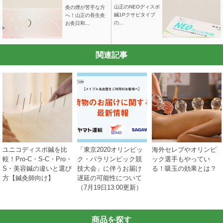
山正のNEOディスポ
灸の煙が苦手な方
鍼1Pクサビタイプ
へ！山正の長生灸
の...
お灸日和...
関連記事
ユニコディスポ鍼を比
「東京2020オリンピッ
海外セレブやオリンピ
較！Pro-C・S-C・Pro・
ク・パラリンピック競
ック選手もやってい
S・美容鍼の違いと選び
技大会」に伴うお届け
る！吸玉の効果とは？
方【鍼灸師向け】
遅延の可能性について
（7月19日13:00更新）
商品を探す