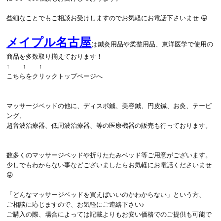
些細なことでもご相談お受けしますのでお気軽にお電話下さいませ 😛
メイプル名古屋
は鍼灸用品や柔整用品、東洋医学で使用の
商品を多数取り揃えております！
↑ ↑ ↑
こちらをクリックトップページへ
マッサージベッドの他に、ディスポ鍼、美容鍼、円皮鍼、お灸、テーピ
ング、
超音波治療器、低周波治療器、等の医療機器の販売も行っております。
数多くのマッサージベッドや折りたたみベッド等ご用意がございます。
少しでもわからない事などございましたらお気軽にお電話くださいませ
😛
「どんなマッサージベッドを買えばいいのかわからない」という方、
ご相談に応じますので、お気軽にご連絡下さい♪
ご購入の際、場合によっては記載よりもお安い価格でのご提供も可能で