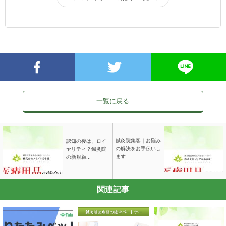
一覧に戻る
鍼灸院集客｜お悩み
認知の後は、ロイ
の解決をお手伝いし
ヤリティ？鍼灸院
ます...
の新規顧...
関連記事