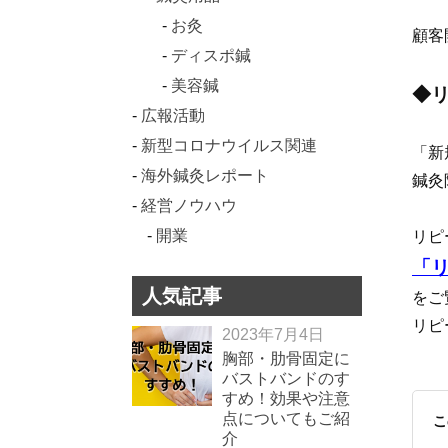
お灸
顧客
ディスポ鍼
美容鍼
◆
広報活動
新型コロナウイルス関連
「新
海外鍼灸レポート
鍼灸
経営ノウハウ
開業
リピ
「
人気記事
をご
リピ
2023年7月4日
胸部・肋骨固定に
バストバンドのす
すめ！効果や注意
点についてもご紹
こ
介