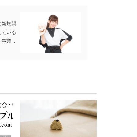
の新規開
んでいる
事業...