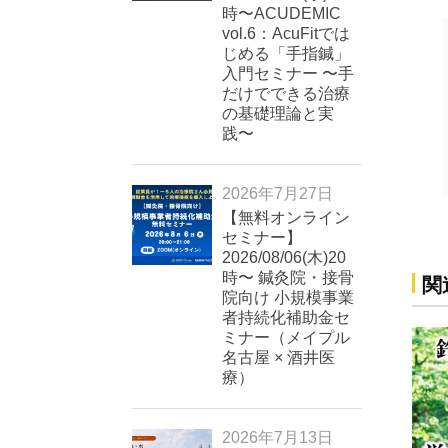
時〜ACUDEMIC
vol.6：AcuFitでは
じめる「手指鍼」
入門セミナー 〜手
だけでできる治療
の基礎理論と実
践〜
2026年7月27日
【無料オンライン
セミナー】
2026/08/06(木)20
時〜 鍼灸院・接骨
関
院向け 小規模事業
者持続化補助金セ
ミナー（メイプル
名古屋 × 酒井医
療）
2026年7月13日