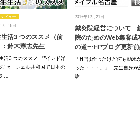
2019年6月3日
2017年7月28
 鍼灸
もぐさとは？ 日本最高級の
1人で鍼
客成功へ
もぐさを大紹介！
功させる5
新前編〜
毎年のように日本人の平均寿命が
1人での
更新されるくらい医療の進化が止
が多く、悩
効果がなか
まらない日本ですが、…
身が経