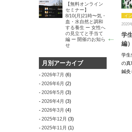
【無料オンライン
セミナー】
8/10(月)21時〜気・
インタビュー
2016年12月21日
血・水自然と調和
020年9月18日
鍼灸院経営について
する養生 ー 女性へ
の見立てと手当て
学⽣⽣活3 つのススメ（前
院のためのWeb集
編 ー 開催のお知ら
編）：鈴⽊淳志先生
の道〜HPブログ更
せ
学⽣⽣活3 つのススメ 『”インド洋
「HPは作ったけど何も
月別アーカイブ
の真珠”セーシェル共和国で日本の
った・・・。」 先生自
鍼灸を…
験…
2026年7月
(6)
2026年6月
(2)
2026年5月
(3)
2026年4月
(3)
2026年3月
(4)
2025年12月
(3)
2025年11月
(1)