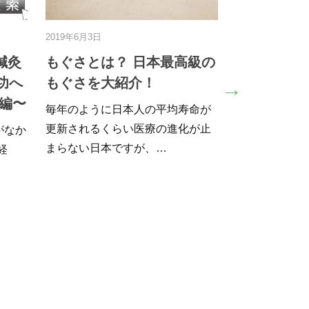
日
2022年10月15日
灸院を運営して成
ブルーライトから目を守ろ
つの秘訣Part2
う！～ルテインのチカラ～
鍼灸院運営は考えること
現代人の目は、紫外線や着色光に
みも尽き…
より、大きなダメージをうけてい
ます。 パ…