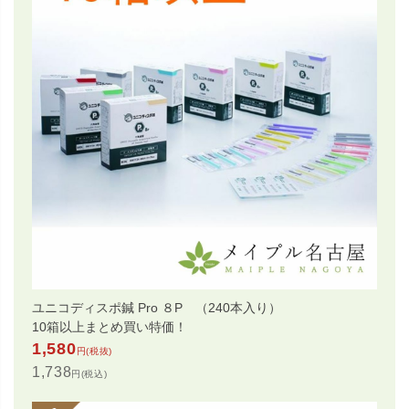
ユニコディスポ鍼 Pro ８P （240本入り）
10箱以上まとめ買い特価！
1,580
円(税抜)
1,738
円(税込)