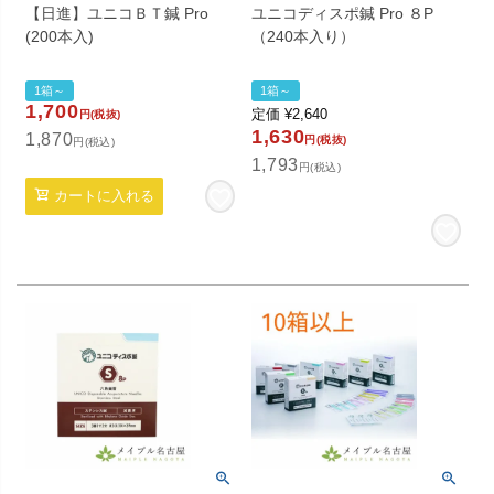
【日進】ユニコＢＴ鍼 Pro
ユニコディスポ鍼 Pro ８P
(200本入)
（240本入り）
1箱～
1箱～
1,700
定価
¥
2,640
円(税抜)
1,630
1,870
円(税抜)
円(税込)
1,793
円(税込)
カートに入れる