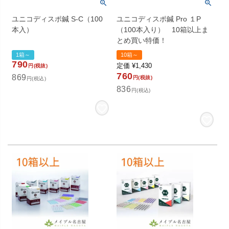
ユニコディスポ鍼 S-C（100
ユニコディスポ鍼 Pro １P
本入）
（100本入り） 10箱以上ま
とめ買い特価！
1箱～
10箱～
790
定価
¥
1,430
円(税抜)
760
869
円(税抜)
円(税込)
836
円(税込)