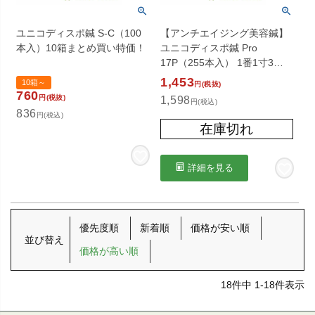
ユニコディスポ鍼 S-C（100
【アンチエイジング美容鍼】
本入）10箱まとめ買い特価！
ユニコディスポ鍼 Pro
17P（255本入） 1番1寸3分
（0.16×39mm）
1,453
10箱～
円(税抜)
760
円(税抜)
1,598
円(税込)
836
円(税込)
在庫切れ
詳細を見る
優先度順
新着順
価格が安い順
並び替え
価格が高い順
18
件中
1
-
18
件表示