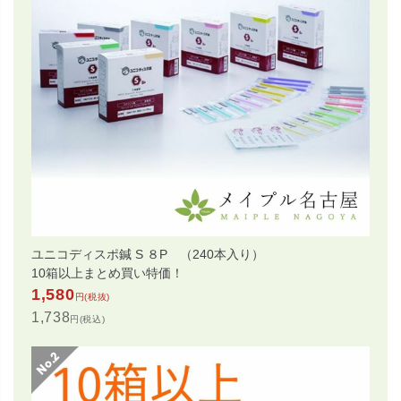
ユニコディスポ鍼 S ８P （240本入り）
10箱以上まとめ買い特価！
1,580
円(税抜)
1,738
円(税込)