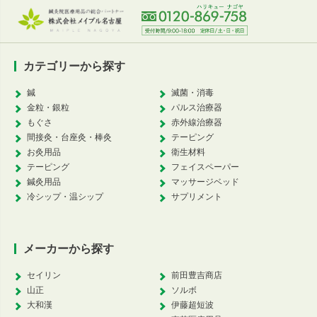
カテゴリーから探す
鍼
滅菌・消毒
金粒・銀粒
パルス治療器
もぐさ
赤外線治療器
間接灸・台座灸・棒灸
テーピング
お灸用品
衛生材料
テーピング
フェイスペーパー
鍼灸用品
マッサージベッド
冷シップ・温シップ
サプリメント
メーカーから探す
セイリン
前田豊吉商店
山正
ソルボ
大和漢
伊藤超短波