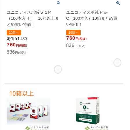
ユニコディスポ鍼 S １P
ユニコディスポ鍼 Pro-
（100本入り） 10箱以上ま
C（100本入）10箱まとめ買
とめ買い特価！
い特価！
10箱～
10箱～
760
定価
¥
1,430
円(税抜)
760
836
円(税抜)
円(税込)
836
円(税込)