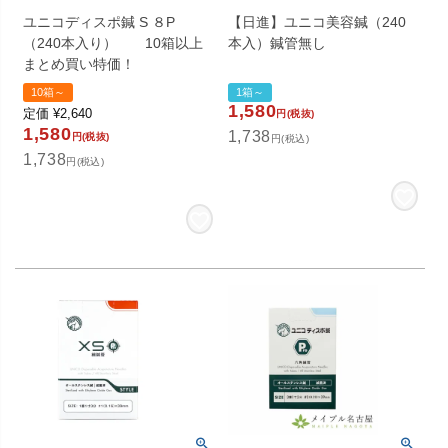
ユニコディスポ鍼 S ８P
【日進】ユニコ美容鍼（240
（240本入り） 10箱以上
本入）鍼管無し
まとめ買い特価！
10箱～
1箱～
1,580
定価
¥
2,640
円(税抜)
1,580
1,738
円(税抜)
円(税込)
1,738
円(税込)