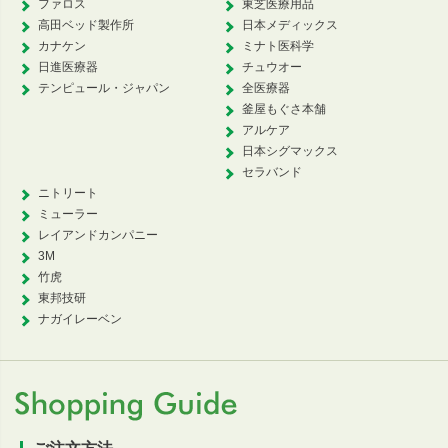
ファロス
東芝医療用品
高田ベッド製作所
日本メディックス
カナケン
ミナト医科学
日進医療器
チュウオー
テンピュール・ジャパン
全医療器
釜屋もぐさ本舗
アルケア
日本シグマックス
セラバンド
ニトリート
ミューラー
レイアンドカンパニー
3M
竹虎
東邦技研
ナガイレーベン