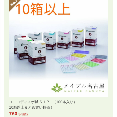
ユニコディスポ鍼 S １P （100本入り）
10箱以上まとめ買い特価！
760
円(税抜)