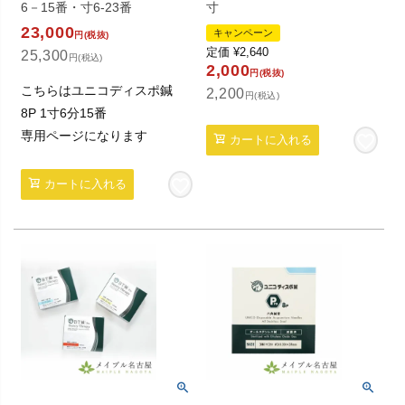
6－15番・寸6-23番
寸
23,000
キャンペーン
円(税抜)
定価
¥
2,640
25,300
円(税込)
2,000
円(税抜)
こちらはユニコディスポ鍼
2,200
円(税込)
8P 1寸6分15番
専用ページになります
カートに入れる
カートに入れる