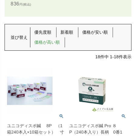
836
円(税込)
優先度順
新着順
価格が安い順
並び替え
価格が高い順
18
件中
1
-
18
件表示
ユニコディスポ鍼 8P （1
ユニコディスポ鍼 Pro ８
箱240本入×10箱セット） 寸
P（240本入り）長柄 0番1