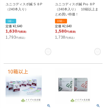
ユニコディスポ鍼 S ８P
ユニコディスポ鍼 Pro ８P
（240本入り）
（240本入り） 10箱以上ま
とめ買い特価！
1箱～
10箱～
定価
¥
2,640
定価
¥
2,640
1,630
1,580
円(税抜)
円(税抜)
1,793
1,738
円(税込)
円(税込)