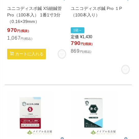
ユニコディスポ鍼 XS細鍼管
ユニコディスポ鍼 Pro １P
Pro（100本入） 1番1寸3分
（100本入り）
（0.16×39mm）
970
1箱～
円(税抜)
定価
¥
1,430
1,067
円(税込)
790
円(税抜)
869
円(税込)
カートに入れる