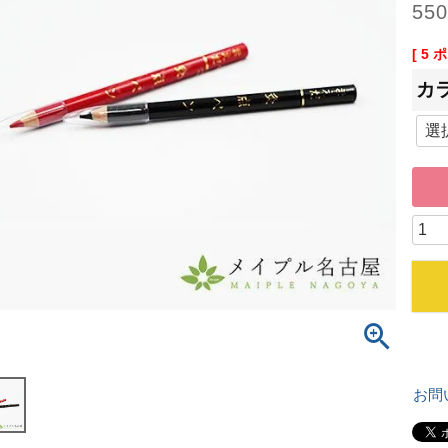
550
[
5
ポ
カ
お問