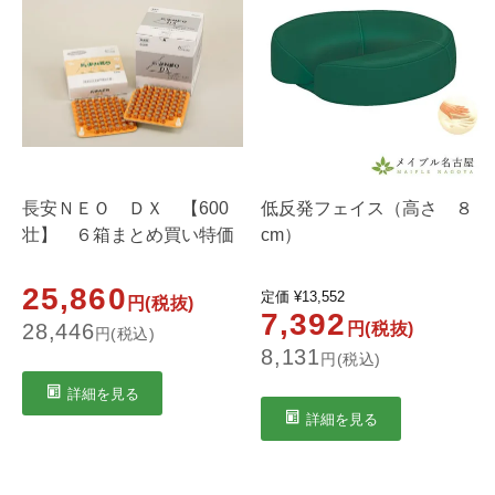
長安ＮＥＯ ＤＸ 【600
低反発フェイス（高さ ８
壮】 ６箱まとめ買い特価
cm）
25,860
定価
¥
13,552
円(税抜)
7,392
28,446
円(税抜)
円(税込)
8,131
円(税込)
詳細を見る
詳細を見る