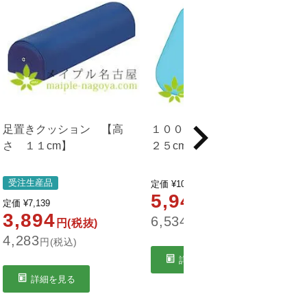
足置きクッション 【高
１００型マクラ 【高さ
さ １１cm】
２５cm】
受注生産品
定価
¥
10,890
5,940
定価
¥
7,139
円(税抜)
3,894
6,534
円(税抜)
円(税込)
4,283
1
円(税込)
詳細を見る
詳細を見る