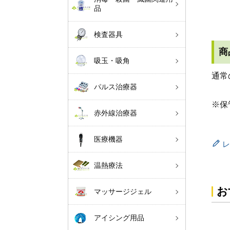
品
検査器具
商
吸玉・吸角
通常
パルス治療器
※保
赤外線治療器
医療機器
レ
温熱療法
お
マッサージジェル
アイシング用品