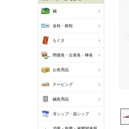
鍼
金粒・銀粒
もぐさ
間接灸・台座灸・棒灸
お灸用品
テーピング
鍼灸用品
冷シップ・温シップ
消毒・殺菌・滅菌関連用