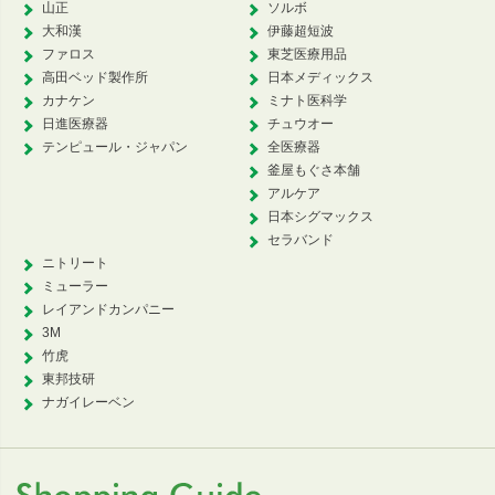
山正
ソルボ
大和漢
伊藤超短波
ファロス
東芝医療用品
高田ベッド製作所
日本メディックス
カナケン
ミナト医科学
日進医療器
チュウオー
テンピュール・ジャパン
全医療器
釜屋もぐさ本舗
アルケア
日本シグマックス
セラバンド
ニトリート
ミューラー
レイアンドカンパニー
3M
竹虎
東邦技研
ナガイレーベン