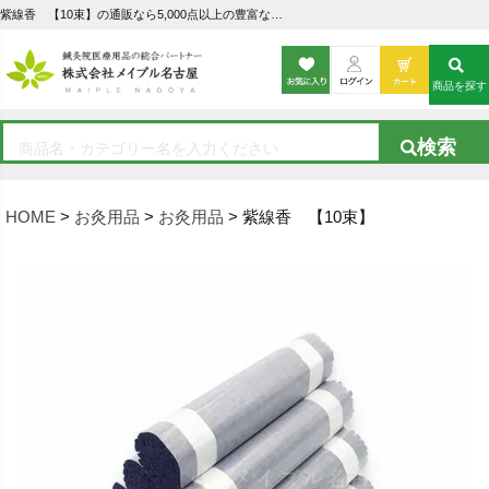
紫線香 【10束】の通販なら5,000点以上の豊富な品揃えのメイプル名古屋へ
商品を探す
HOME
お灸用品
お灸用品
紫線香 【10束】