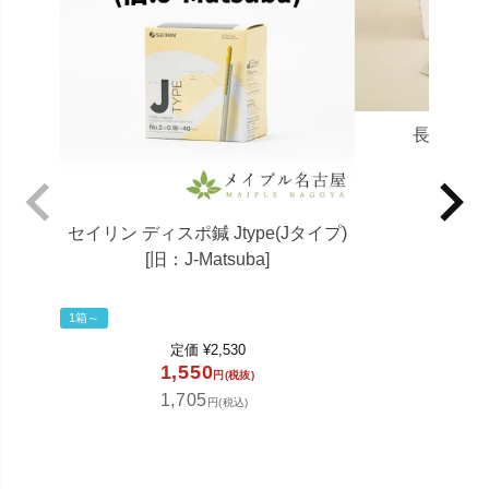
長生灸 
定価
セイリン ディスポ鍼 Jtype(Jタイプ)
6,9
[旧：J-Matsuba]
7,5
1箱～
定価
¥
2,530
1,550
円(税抜)
1,705
円(税込)