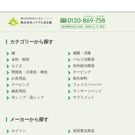
カテゴリーから探す
鍼
滅菌・消毒
金粒・銀粒
パルス治療器
もぐさ
赤外線治療器
間接灸・台座灸・棒灸
テーピング
お灸用品
衛生材料
テーピング
フェイスペーパー
鍼灸用品
マッサージベッド
冷シップ・温シップ
サプリメント
メーカーから探す
セイリン
前田豊吉商店