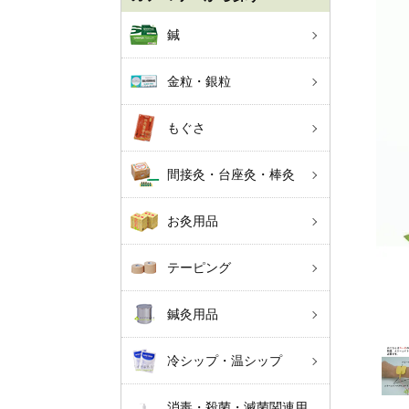
鍼
金粒・銀粒
もぐさ
間接灸・台座灸・棒灸
お灸用品
テーピング
鍼灸用品
冷シップ・温シップ
消毒・殺菌・滅菌関連用