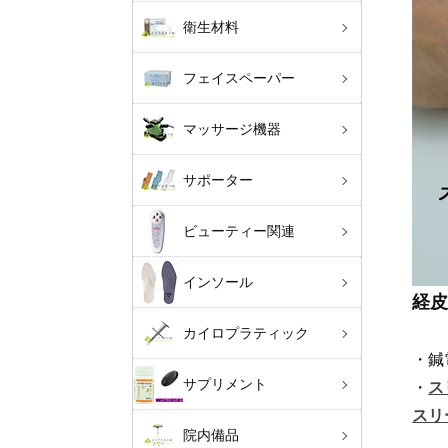
衛生材料
フェイスペーパー
マッサージ機器
サポーター
ビューティー関連
インソール
経皮
カイロプラティック
・鍼
サプリメント
・
ス
スリ
院内備品