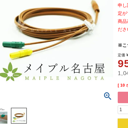
申し
定が
商品
ださ
※こ
定価
9
1,0
[
10