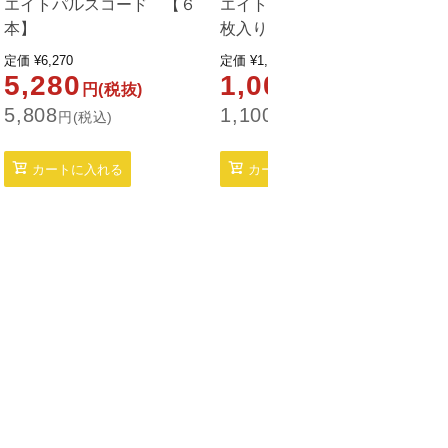
エイトパルスコード 【６
エイトＰＡＤ 【Ｓ】 ４
本】
枚入り
定価
¥
6,270
定価
¥
1,100
5,280
1,000
円(税抜)
円(税抜)
5,808
1,100
2
円(税込)
円(税込)
カートに入れる
カートに入れる