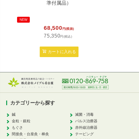
準付属品）
定
1,9
NEW
2,1
68,500
円(税抜)
75,350
円(税込)
カ
カートに入れる
カテゴリーから探す
鍼
滅菌・消毒
金粒・銀粒
パルス治療器
もぐさ
赤外線治療器
間接灸・台座灸・棒灸
テーピング