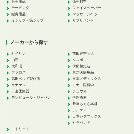
お灸用品
衛生材料
テーピング
フェイスペーパー
鍼灸用品
マッサージベッド
冷シップ・温シップ
サプリメント
メーカーから探す
セイリン
前田豊吉商店
山正
ソルボ
大和漢
伊藤超短波
ファロス
東芝医療用品
高田ベッド製作所
日本メディックス
カナケン
ミナト医科学
日進医療器
チュウオー
テンピュール・ジャパン
全医療器
釜屋もぐさ本舗
アルケア
日本シグマックス
セラバンド
ニトリート