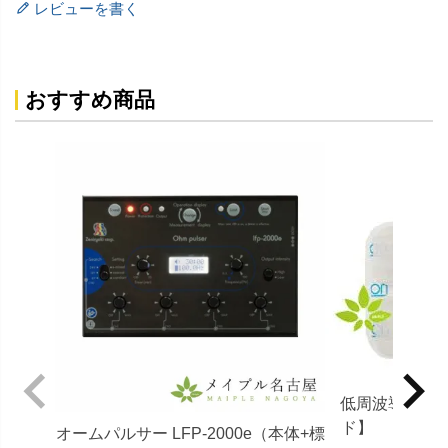
レビューを書く
おすすめ商品
低周波導子パ
ド】 ５×５
オームパルサー LFP-2000e（本体+標