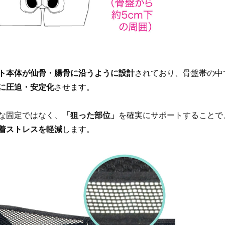
ト本体が仙骨・腸骨に沿うように設計
されており、骨盤帯の中
に圧迫・安定化
させます。
な固定ではなく、
「狙った部位」
を確実にサポートすることで
着ストレスを軽減
します。