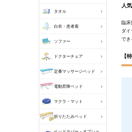
人気
タオル
臨床
白衣・患者着
ダイ
でき
ソファー
【特
ドクターチェア
定番マッサージベッド
電動昇降ベッド
マクラ・マット
折りたたみベッド
ベッドカバー・オプショ