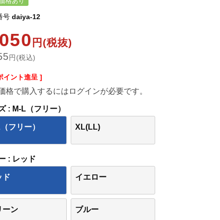
価格あり
番号
daiya-12
,050
円(税抜)
55
円(税込)
ポイント進呈 ]
価格で購入するにはログインが必要です。
ズ
M-L（フリー）
L（フリー）
XL(LL)
ー
レッド
ッド
イエロー
リーン
ブルー