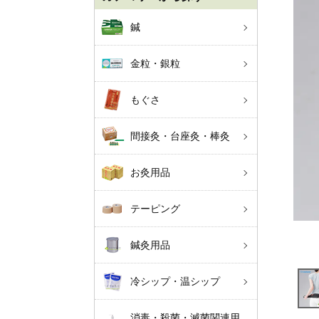
鍼
金粒・銀粒
もぐさ
間接灸・台座灸・棒灸
お灸用品
テーピング
鍼灸用品
冷シップ・温シップ
消毒・殺菌・滅菌関連用