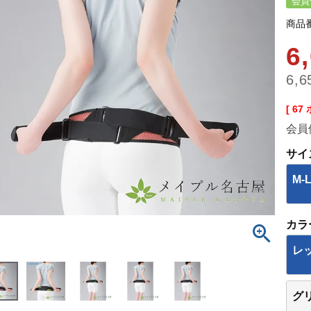
会員
商品
6
6,6
[
67
会員
サイ
M-
カラ
レ
グ