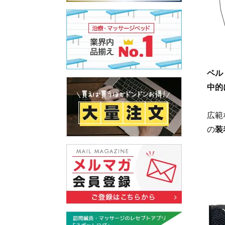
ベル
中的
広範
の
装