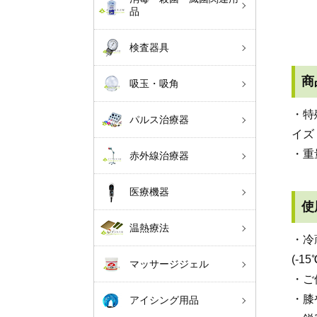
品
検査器具
商
吸玉・吸角
・特
パルス治療器
イズ 
・重
赤外線治療器
医療機器
使
温熱療法
・冷
(-
マッサージジェル
・ご
・膝
アイシング用品