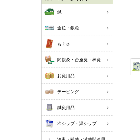
鍼
金粒・銀粒
もぐさ
間接灸・台座灸・棒灸
お灸用品
テーピング
鍼灸用品
冷シップ・温シップ
消毒・殺菌・滅菌関連用