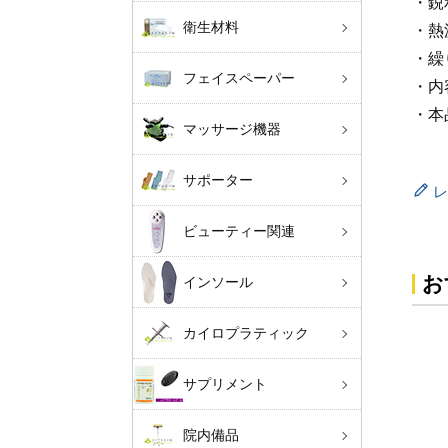
・鋭
衛生材料
・熱
・繰
フェイスペーパー
・内
・本
マッサージ機器
サポーター
レ
ビューティー関連
お
インソール
カイロプラティック
サプリメント
院内備品