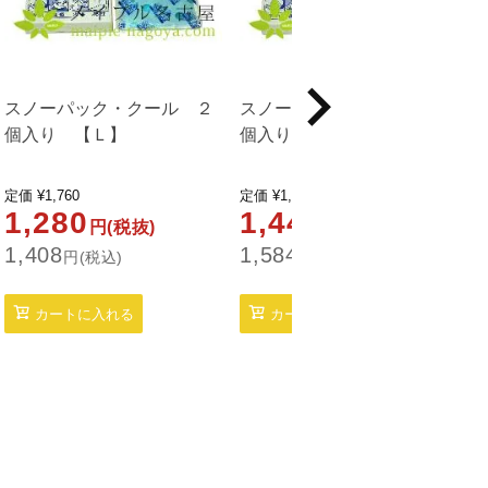
スノーパック・クール ２
スノーパック・クール ４
個入り 【Ｌ】
個入り 【Ｍ】
定価
¥
1,760
定価
¥
1,980
1,280
1,440
円(税抜)
円(税抜)
1,408
1,584
1
円(税込)
円(税込)
カートに入れる
カートに入れる