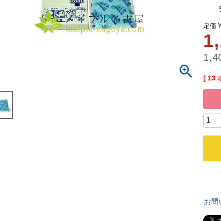
50
定価
1
1,4
[
13
お問