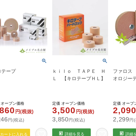
ロテープ
ｋｉｌｏ ＴＡＰＥ Ｈ
ファロス
Ｌ 【キロテープＨＬ】
オロジー
オープン価格
定価
オープン価格
定価
オープ
,860
3,500
2,09
円(税抜)
円(税抜)
246
3,850
2,299
円(税込)
円(税込)
円(
詳細を見る
詳細
カートに入れる