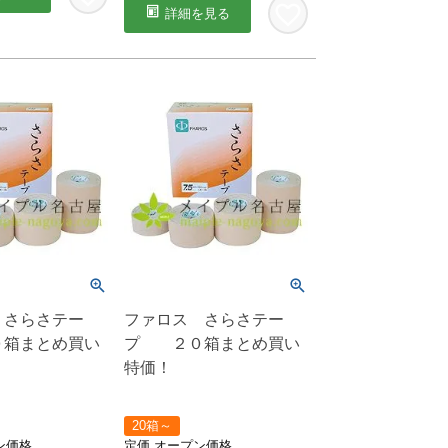
詳細を見る
 さらさテー
ファロス さらさテー
箱まとめ買い
プ ２０箱まとめ買い
特価！
20箱～
ン価格
定価
オープン価格