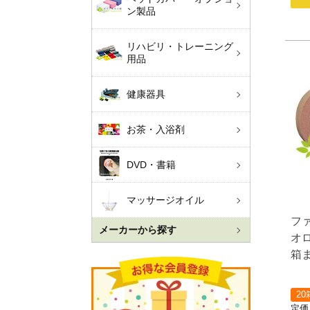
ン製品
リハビリ・トレーニング
用品
健康器具
お茶・入浴剤
DVD・書籍
マッサージオイル
フ
メーカーから探す
オ
箱
20
定価