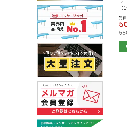
ラ
【
定価
5
55