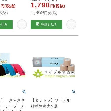
0
1,790
円(税抜)
円(税抜)
1,969
税込)
円(税込)
を見る
詳細を見る
ス】 さらさキ
【タケトラ】ワーデル
ジーテープ カ
粘着性弾力包帯