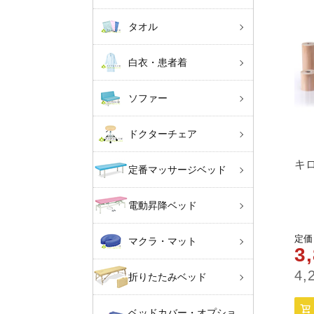
タオル
白衣・患者着
ソファー
ドクターチェア
キ
定番マッサージベッド
電動昇降ベッド
定価
マクラ・マット
3
4,
折りたたみベッド
ベッドカバー・オプショ