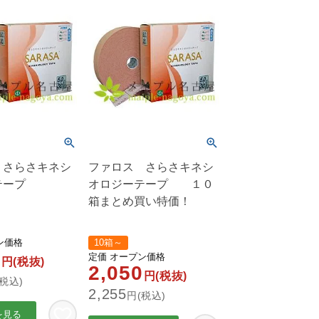
 さらさキネシ
ファロス さらさキネシ
テープ
オロジーテープ １０
箱まとめ買い特価！
ン価格
10箱～
0
定価
オープン価格
円(税抜)
2,050
円(税抜)
税込)
2,255
円(税込)
を見る