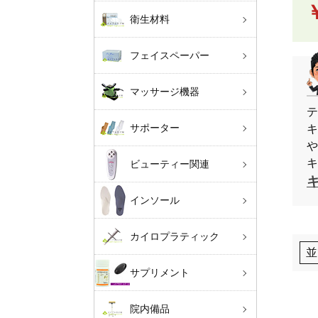
衛生材料
フェイスペーパー
マッサージ機器
テ
サポーター
キ
や
キ
ビューティー関連
インソール
カイロプラティック
並
サプリメント
院内備品