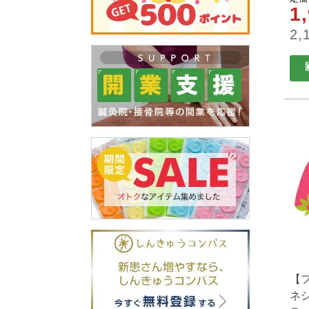
1
2,
【
ネ