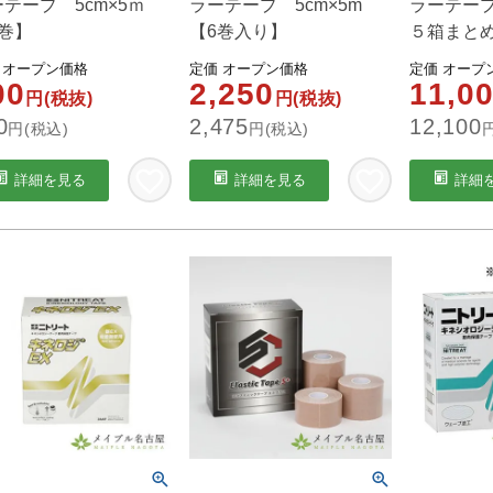
ーテープ 5cm×5ｍ
ラーテープ 5cm×5m
ラーテー
1巻】
【6巻入り】
５箱まと
オープン価格
定価
オープン価格
定価
オープ
00
2,250
11,0
円(税抜)
円(税抜)
0
2,475
12,100
円(税込)
円(税込)
詳細を見る
詳細を見る
詳細