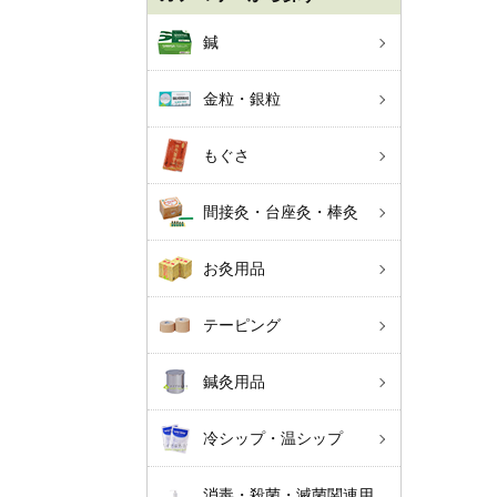
鍼
金粒・銀粒
もぐさ
間接灸・台座灸・棒灸
お灸用品
テーピング
鍼灸用品
冷シップ・温シップ
消毒・殺菌・滅菌関連用