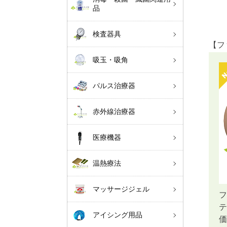
品
検査器具
【フ
吸玉・吸角
パルス治療器
赤外線治療器
医療機器
温熱療法
マッサージジェル
フ
アイシング用品
価