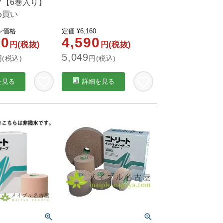
プ【6巻入り】
め買い
ン価格
定価
¥
6,160
00
4,590
円(税抜)
円(税抜)
5,049
円(税込)
円(税込)
を見る
詳細を見る