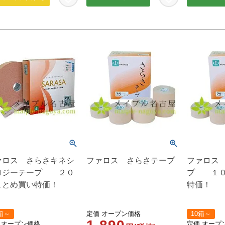
ァロス さらさキネシ
ファロス さらさテープ
ファロス
ロジーテープ ２０
プ １０
まとめ買い特価！
特価！
箱～
定価
オープン価格
10箱～
オープン価格
定価
オープ