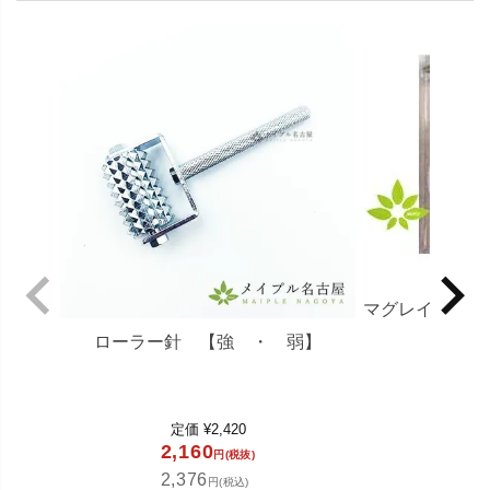
マグレインＮ
プ】
ローラー針 【強 ・ 弱】
定
2,0
定価
¥
2,420
2,2
2,160
円(税抜)
2,376
円(税込)