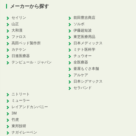
メーカーから探す
セイリン
前田豊吉商店
山正
ソルボ
大和漢
伊藤超短波
ファロス
東芝医療用品
高田ベッド製作所
日本メディックス
カナケン
ミナト医科学
日進医療器
チュウオー
テンピュール・ジャパン
全医療器
釜屋もぐさ本舗
アルケア
日本シグマックス
セラバンド
ニトリート
ミューラー
レイアンドカンパニー
3M
竹虎
東邦技研
ナガイレーベン