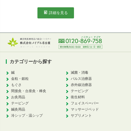
カ
詳細を見る
カテゴリーから探す
鍼
滅菌・消毒
金粒・銀粒
パルス治療器
もぐさ
赤外線治療器
間接灸・台座灸・棒灸
テーピング
お灸用品
衛生材料
テーピング
フェイスペーパー
鍼灸用品
マッサージベッド
冷シップ・温シップ
サプリメント