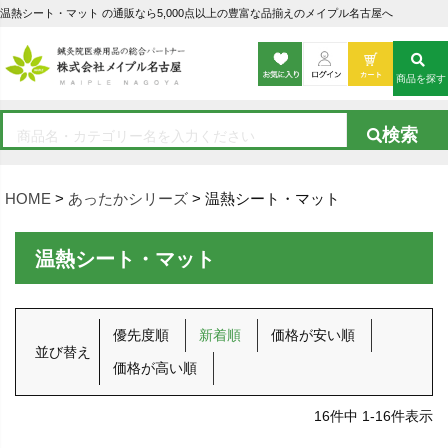
温熱シート・マット の通販なら5,000点以上の豊富な品揃えのメイプル名古屋へ
商品を探す
HOME
あったかシリーズ
温熱シート・マット
温熱シート・マット
優先度順
新着順
価格が安い順
並び替え
価格が高い順
16
件中
1
-
16
件表示