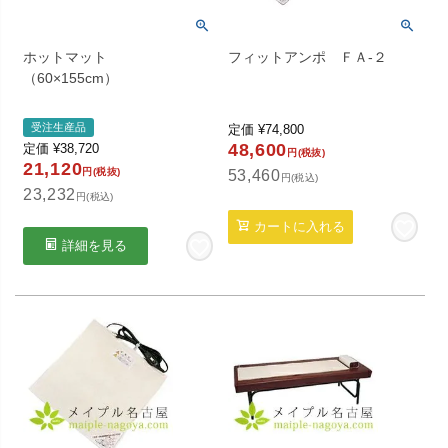
ホットマット
フィットアンポ ＦＡ-２
（60×155cm）
受注生産品
定価
¥
74,800
48,600
定価
¥
38,720
円(税抜)
21,120
円(税抜)
53,460
円(税込)
23,232
円(税込)
カートに入れる
詳細を見る