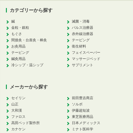
カテゴリーから探す
鍼
滅菌・消毒
金粒・銀粒
パルス治療器
もぐさ
赤外線治療器
間接灸・台座灸・棒灸
テーピング
お灸用品
衛生材料
テーピング
フェイスペーパー
鍼灸用品
マッサージベッド
冷シップ・温シップ
サプリメント
メーカーから探す
セイリン
前田豊吉商店
山正
ソルボ
大和漢
伊藤超短波
ファロス
東芝医療用品
高田ベッド製作所
日本メディックス
カナケン
ミナト医科学