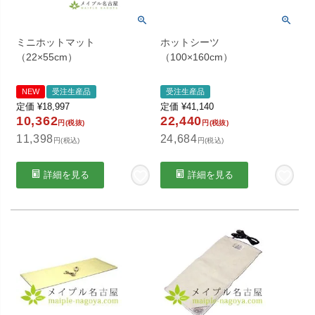
ミニホットマット
ホットシーツ
（22×55cm）
（100×160cm）
NEW
受注生産品
受注生産品
定価
¥
18,997
定価
¥
41,140
10,362
22,440
円(税抜)
円(税抜)
11,398
24,684
円(税込)
円(税込)
詳細を見る
詳細を見る