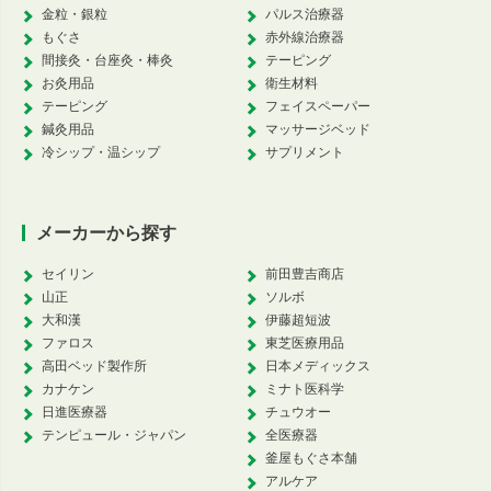
金粒・銀粒
パルス治療器
もぐさ
赤外線治療器
間接灸・台座灸・棒灸
テーピング
お灸用品
衛生材料
テーピング
フェイスペーパー
鍼灸用品
マッサージベッド
冷シップ・温シップ
サプリメント
メーカーから探す
セイリン
前田豊吉商店
山正
ソルボ
大和漢
伊藤超短波
ファロス
東芝医療用品
高田ベッド製作所
日本メディックス
カナケン
ミナト医科学
日進医療器
チュウオー
テンピュール・ジャパン
全医療器
釜屋もぐさ本舗
アルケア