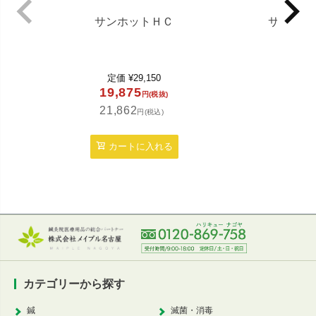
サンホットＨＣ
サン・マ
定価
¥
29,150
定価
19,875
39,
円(税抜)
21,862
43,5
円(税込)
カートに入れる
カ
カテゴリーから探す
鍼
滅菌・消毒