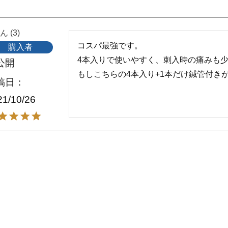
3
コスパ最強です。

購入者
4本入りで使いやすく、刺入時の痛みも少
公開
もしこちらの4本入り+1本だけ鍼管付き
稿日
21/10/26