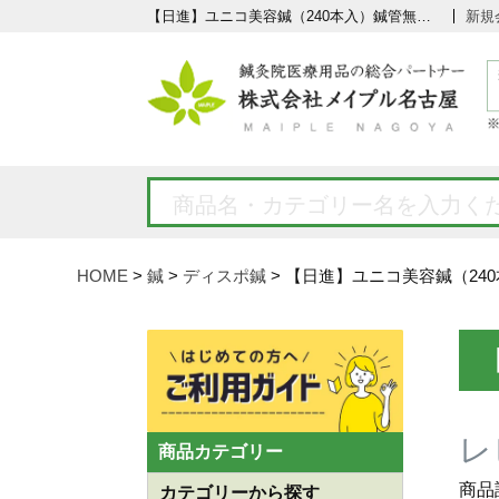
【日進】ユニコ美容鍼（240本入）鍼管無し レビュー | 鍼灸用品の通販 株式会社メイプル名古屋
新規
HOME
鍼
ディスポ鍼
【日進】ユニコ美容鍼（24
レ
商品カテゴリー
商品
カテゴリーから探す