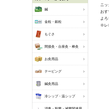
ニッ
鍼
おす
よろ
金粒・銀粒
※レ
もぐさ
間接灸・台座灸・棒灸
お灸用品
テーピング
鍼灸用品
冷シップ・温シップ
消毒・殺菌・滅菌関連用