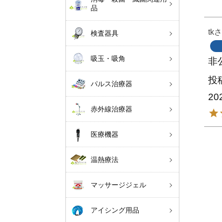
品
tk
検査器具
吸玉・吸角
非
投
パルス治療器
20
赤外線治療器
医療機器
温熱療法
マッサージジェル
アイシング用品