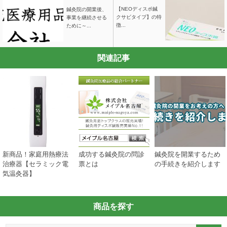
【NEOディスポ鍼
鍼灸院の開業後、
クサビタイプ】の特
事業を継続させる
徴...
ために～...
関連記事
新商品！家庭用熱療法
成功する鍼灸院の問診
鍼灸院を開業するため
治療器【セラミック電
票とは
の手続きを紹介します
気温灸器】
商品を探す