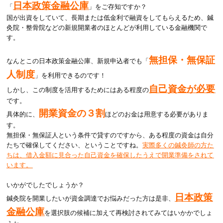
日本政策金融公庫
「
」をご存知ですか？
国が出資をしていて、長期または低金利で融資をしてもらえるため、鍼
灸院・整骨院などの新規開業者のほとんどが利用している金融機関で
す。
無担保・無保証
なんとこの日本政策金融公庫、新規申込者でも「
人制度
」を利用できるのです！
自己資金が必要
しかし、この制度を活用するためにはある程度の
です。
開業資金の３割
具体的に、
ほどのお金は用意する必要がありま
す。
無担保・無保証人という条件で貸すのですから、ある程度の資金は自分
たちで確保してください、ということですね。
実際多くの鍼灸師の方た
ちは、借入金額に見合った自己資金を確保したうえで開業準備をされて
います。
いかがでしたでしょうか？
日本政策
鍼灸院を開業したいが資金調達でお悩みだった方は是非、
金融公庫
を選択肢の候補に加えて再検討されてみてはいかかでしょ