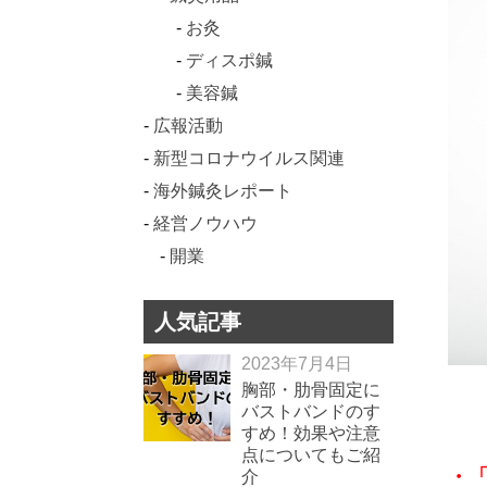
お灸
ディスポ鍼
美容鍼
広報活動
新型コロナウイルス関連
海外鍼灸レポート
経営ノウハウ
開業
人気記事
2023年7月4日
胸部・肋骨固定に
バストバンドのす
すめ！効果や注意
点についてもご紹
・
介