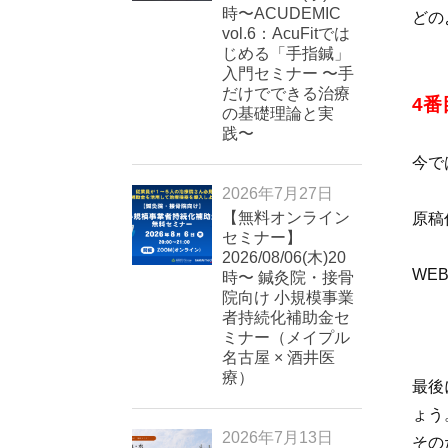
時〜ACUDEMIC
どの
vol.6：AcuFitでは
じめる「手指鍼」
入門セミナー 〜手
だけでできる治療
4
の基礎理論と実
践〜
今で
2026年7月27日
【無料オンライン
原稿
セミナー】
2026/08/06(木)20
WE
時〜 鍼灸院・接骨
院向け 小規模事業
者持続化補助金セ
ミナー（メイプル
名古屋 × 酒井医
療）
最後
ょう
2026年7月13日
その