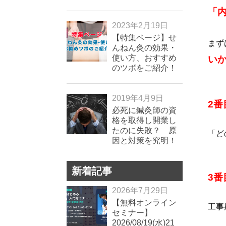
「
2023年2月19日
【特集ページ】せ
まず
んねん灸の効果・
使い方、おすすめ
い
のツボをご紹介！
2019年4月9日
2
必死に鍼灸師の資
格を取得し開業し
たのに失敗？ 原
「ど
因と対策を究明！
新着記事
3
2026年7月29日
【無料オンライン
工事
セミナー】
2026/08/19(水)21