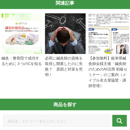
関連記事
鍼灸・整骨院で成功す
必死に鍼灸師の資格を
【参加無料】岐阜県鍼
るために３つのCを知る
取得し開業したのに失
灸師会様主催「鍼灸師
敗？ 原因と対策を究
のためのAI活用 初級セ
明！
ミナー」のご案内（メ
イプル名古屋協賛・講
師登壇）
商品を探す