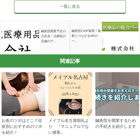
一覧に戻る
鍼灸院のHP集客！集
鍼灸院開業予定の
客につながるHPの
方必見！治療院の
一...
店舗のデ...
関連記事
お灸のツボはどこ？症
メイプル名古屋朝礼よ
鍼灸院を開業するため
状別におすすめのツボ
り 『マニュアルでな
の手続きを紹介します
を紹介！
い接客』