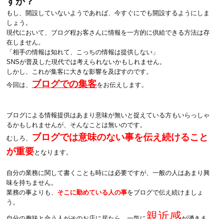
すか？
もし、開設していないようであれば、今すぐにでも開設するようにしま
しょう。
現代において、ブログ程お客さんに情報を一方的に供給できる方法は存
在しません。
「相手の情報は知れて、こっちの情報は提供しない」
SNSが普及した現代では考えられないかもしれません。
しかし、これが集客に大きな影響を及ぼすのです。
ブログでの集客
今回は、
をお伝えします。
ブログによる情報提供はあまり意味が無いと捉えている方もいらっしゃ
るかもしれませんが、そんなことは無いのです。
ブログでは意味のない事を伝え続けること
むしろ、
が重要
となります。
自分の業務に関して書くことも時には必要ですが、一般の人はあまり興
味を持ちません。
業務の事よりも、
そこに勤めている人の事
をブログで伝え続けましょ
う。
親近感
自分の趣味と合う人がそのお店に居たら、一気に
が湧きま