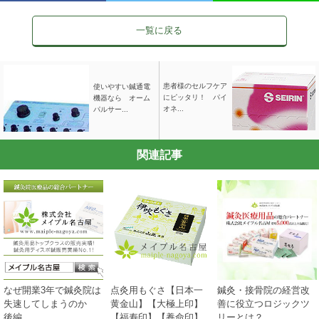
一覧に戻る
患者様のセルフケア
使いやすい鍼通電
にピッタリ！ パイ
機器なら オーム
オネ...
パルサー...
関連記事
なぜ開業3年で鍼灸院は
点灸用もぐさ【日本一
鍼灸・接骨院の経営改
失速してしまうのか
黄金山】【大極上印】
善に役立つロジックツ
後編
【福寿印】【養命印】
リーとは？