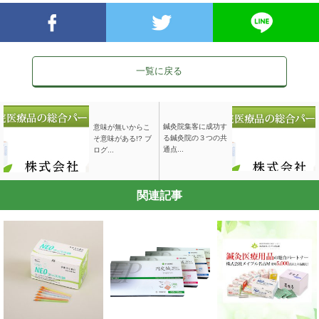
一覧に戻る
鍼灸院集客に成功す
意味が無いからこ
る鍼灸院の３つの共
そ意味がある!? ブ
通点...
ログ...
関連記事