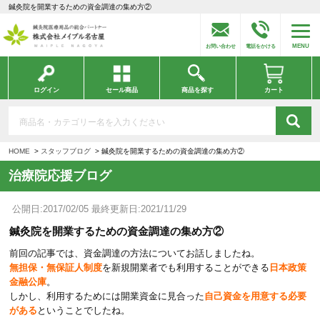
鍼灸院を開業するための資金調達の集め方②
MENU
お問い合わせ
電話をかける
ログイン
セール商品
商品を探す
カート
HOME
スタッフブログ
鍼灸院を開業するための資金調達の集め方②
治療院応援ブログ
公開日:2017/02/05 最終更新日:2021/11/29
鍼灸院を開業するための資金調達の集め方②
前回の記事では、資金調達の方法についてお話しましたね。
無担保・無保証人制度
を新規開業者でも利用することができる
日本政策
金融公庫
。
しかし、利用するためには開業資金に見合った
自己資金を用意する必要
がある
ということでしたね。