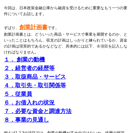
今回は、日本政策金融公庫から融資を受けるために重要なもう一つの要
件についてお話します。
創業計画書
ずばり、
です。
創業計画書とは、どういった商品・サービスで事業を展開するのか、と
いったことはもちろん、収支の計画はしっかりと練られているか、資金
の計画は現実的であるかなどなど、具体的には以下、８項目を記入しな
ければなりません。
１． 創業の動機
２．経営者の経歴等
３．取扱商品・サービス
４．取引先・取引関係等
５．従業員
６．お借入れの状況
７．必要な資金と調達方法
８．事業の見通し
例えば1,2,3の項目では、創業の動機が不十分ではないか、経歴の確認、