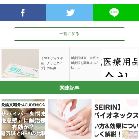
一覧に戻る
鍼灸院経営 自宅で
【NEOディスポ
鍼灸院を開業する方
鍼 クサビタイ
法、...
プ】の特徴...
関連記事