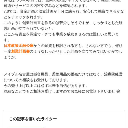
施術やサービスの内容や強みなどを確認されます。
7,8では、資金計画と収支計画が十分に練られ、安心して融資できるかな
どをチェックされます。
このように創業計画書を作るのは苦労しそうですが、しっかりとした経
営計画が立てられていないと、
どこから資金を調達で・きても事業を成功させるのは難しいと思いま
す。
日本政策金融公庫
からの融資を検討される方も、されない方でも、ぜひ
一度
創業計画書
のようなしっかりとした計画を立ててみてはいかがでし
ょうか。
メイプル名古屋は鍼灸用品、柔整用品の販売だけではなく、治療院経営
についての相談もお受けしております。
今の売り上げ以上には必ず出来る自信があります。
些細なことでもご相談お受けしますのでお気軽にお電話下さいませ 😛
この記事を書いたライター