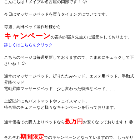
こんにちは！メイプル名古屋の岡部です！ 🙂
今日はマッサージベッドを買うタイミングについてです。
毎週、高田ベッド製作所様から
キャンペーン
の案内が届き先生方に還元をしております。
詳しくはこちらをクリック
こちらのページは毎週更新しておりますので、こまめにチェックして下
さいね！ 😛
通常のマッサージベッド、折りたたみベッド、エステ用ベッド、手動式
昇降ベッド
電動昇降マッサージベッド、少し変わった特殊なベッド、、、
上記以外にもバストマットやフェイスマット、
待合室のチェアーなど様々なキャンペーンを行っております。
数万円
通常価格での購入よりベッドなら
お安くなっております！ 😛
期間限定
それぞれ
でのキャンペーンとなっていますので、しっかり