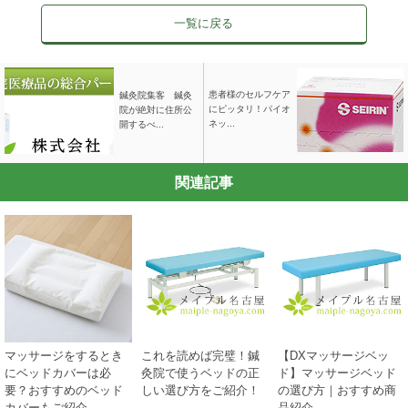
一覧に戻る
患者様のセルフケア
鍼灸院集客 鍼灸
にピッタリ！パイオ
院が絶対に住所公
ネッ...
開するべ...
関連記事
マッサージをするとき
これを読めば完璧！鍼
【DXマッサージベッ
にベッドカバーは必
灸院で使うベッドの正
ド】マッサージベッド
要？おすすめのベッド
しい選び方をご紹介！
の選び方｜おすすめ商
カバーもご紹介
品紹介