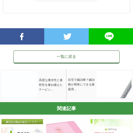
一覧に戻る
自宅で鍼治療？鍼治
高度な撥水性と速
療が簡単にできる家
乾性を兼ね備えた
庭用...
テーピン...
関連記事